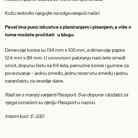
Kožu redovito njegujte na odgovarajući način!
Pavel ima puno iskustva s planiranjem i pisanjem, a više o
tome možete pročitati u blogu.
Dimenzije korica su 134 mm x 105 mm, a dimenzije papira
124 mm x 89 mm. U osnovnom pakiranju naći ćete smeđi
omot, dopunu čistu sa 64 lista, pamučne korice i gumice za
povezivanje – jednu smeđu, jednu rezervnu smeđu i jednu
narančastu za veselije dane.
Radi se o manjoj varijanti Passport. Sve dopune i dodatci za
njega označeni su riječju Passport u nazivu.
Interni kod: E-330