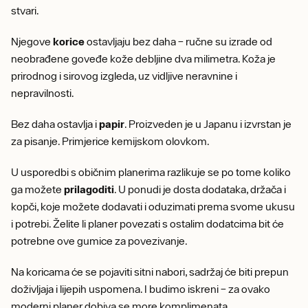
stvari.
Njegove
korice
ostavljaju bez daha – ručne su izrade od
neobrađene goveđe kože debljine dva milimetra. Koža je
prirodnog i sirovog izgleda, uz vidljive neravnine i
nepravilnosti.
Bez daha ostavlja i
papir
. Proizveden je u Japanu i izvrstan je
za pisanje. Primjerice kemijskom olovkom.
U usporedbi s običnim planerima razlikuje se po tome koliko
ga možete
prilagoditi
. U ponudi je dosta dodataka, držača i
kopči, koje možete dodavati i oduzimati prema svome ukusu
i potrebi. Želite li planer povezati s ostalim dodatcima bit će
potrebne ove gumice za povezivanje.
Na koricama će se pojaviti sitni nabori, sadržaj će biti prepun
doživljaja i lijepih uspomena. I budimo iskreni – za ovako
moderni planer dobiva se more komplimenata.