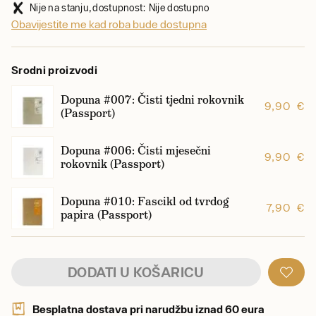
Nije na stanju, dostupnost: Nije dostupno
Obavijestite me kad roba bude dostupna
Srodni proizvodi
Dopuna #007: Čisti tjedni rokovnik
9,90 €
(Passport)
Dopuna #006: Čisti mjesečni
9,90 €
rokovnik (Passport)
Dopuna #010: Fascikl od tvrdog
7,90 €
papira (Passport)
DODATI U KOŠARICU
Besplatna dostava pri narudžbu iznad 60 eura