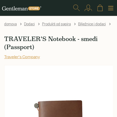
TR
domova
Dodaci
Produkti od papira
Bilježnice i dodaci
TRAVELER'S Notebook - smeđi
(Passport)
Traveler's Company