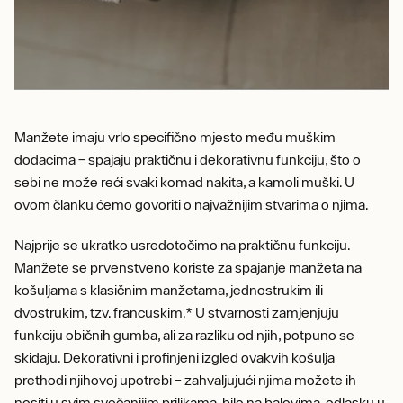
Manžete imaju vrlo specifično mjesto među muškim
dodacima – spajaju praktičnu i dekorativnu funkciju, što o
sebi ne može reći svaki komad nakita, a kamoli muški. U
ovom članku ćemo govoriti o najvažnijim stvarima o njima.
Najprije se ukratko usredotočimo na praktičnu funkciju.
Manžete se prvenstveno koriste za spajanje manžeta na
košuljama s klasičnim manžetama, jednostrukim ili
dvostrukim, tzv. francuskim.* U stvarnosti zamjenjuju
funkciju običnih gumba, ali za razliku od njih, potpuno se
skidaju. Dekorativni i profinjeni izgled ovakvih košulja
prethodi njihovoj upotrebi – zahvaljujući njima možete ih
nositi u svim svečanijim prilikama, bilo na balovima, odlasku u