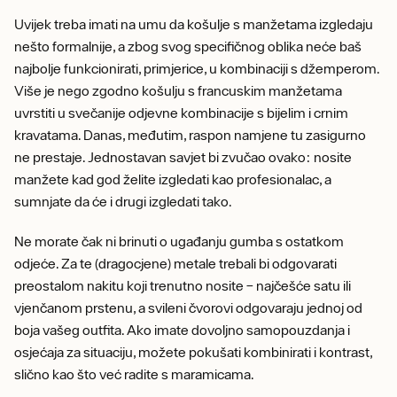
Uvijek treba imati na umu da košulje s manžetama izgledaju
nešto formalnije, a zbog svog specifičnog oblika neće baš
najbolje funkcionirati, primjerice, u kombinaciji s džemperom.
Više je nego zgodno košulju s francuskim manžetama
uvrstiti u svečanije odjevne kombinacije s bijelim i crnim
kravatama. Danas, međutim, raspon namjene tu zasigurno
ne prestaje. Jednostavan savjet bi zvučao ovako: nosite
manžete kad god želite izgledati kao profesionalac, a
sumnjate da će i drugi izgledati tako.
Ne morate čak ni brinuti o ugađanju gumba s ostatkom
odjeće. Za te (dragocjene) metale trebali bi odgovarati
preostalom nakitu koji trenutno nosite – najčešće satu ili
vjenčanom prstenu, a svileni čvorovi odgovaraju jednoj od
boja vašeg outfita. Ako imate dovoljno samopouzdanja i
osjećaja za situaciju, možete pokušati kombinirati i kontrast,
slično kao što već radite s maramicama.