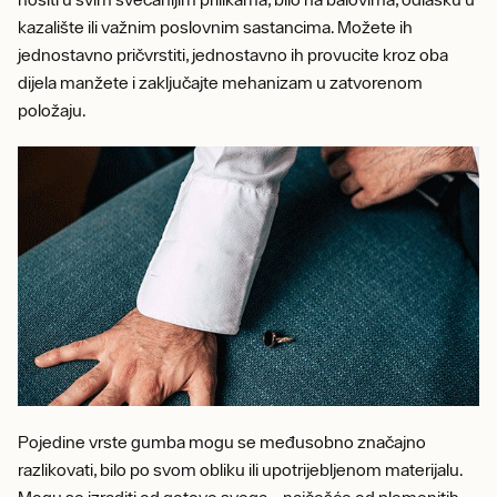
kazalište ili važnim poslovnim sastancima. Možete ih
jednostavno pričvrstiti, jednostavno ih provucite kroz oba
dijela manžete i zaključajte mehanizam u zatvorenom
položaju.
Pojedine vrste gumba mogu se međusobno značajno
razlikovati, bilo po svom obliku ili upotrijebljenom materijalu.
Mogu se izraditi od gotovo svega – najčešće od plemenitih