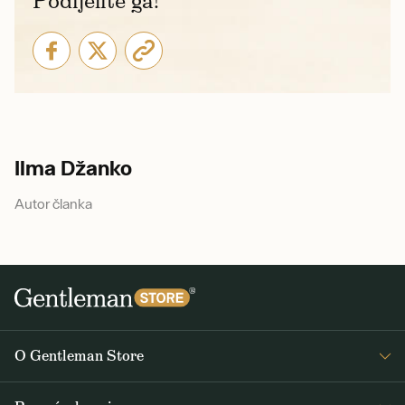
Podijelite ga!
Ilma Džanko
Autor članka
O Gentleman Store
O nama