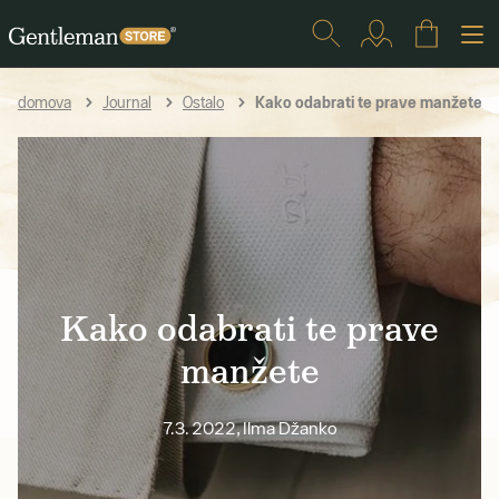
Kako odabrati te prave manžete
domova
Journal
Ostalo
Kako odabrati te prave
manžete
7.3. 2022, Ilma Džanko