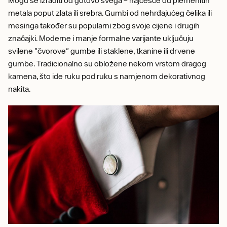
metala poput zlata ili srebra. Gumbi od nehrđajućeg čelika ili
mesinga također su popularni zbog svoje cijene i drugih
značajki. Moderne i manje formalne varijante uključuju
svilene "čvorove" gumbe ili staklene, tkanine ili drvene
gumbe. Tradicionalno su obložene nekom vrstom dragog
kamena, što ide ruku pod ruku s namjenom dekorativnog
nakita.