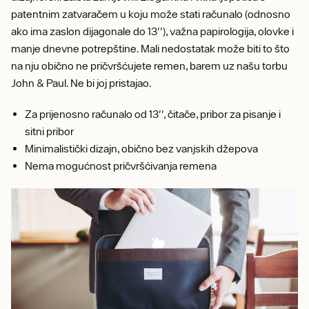
patentnim zatvaračem u koju može stati računalo (odnosno
ako ima zaslon dijagonale do 13''), važna papirologija, olovke i
manje dnevne potrepštine. Mali nedostatak može biti to što
na nju obično ne pričvršćujete remen, barem uz našu torbu
John & Paul. Ne bi joj pristajao.
Za prijenosno računalo od 13'', čitače, pribor za pisanje i
sitni pribor
Minimalistički dizajn, obično bez vanjskih džepova
Nema mogućnost pričvršćivanja remena