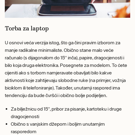
Torba za laptop
U osnovi veća verzija istog, što ga čini pravim izborom za
manje radikalne minimaliste. Obično stane malo veće
računalo (s dijagonalom do 15'' inča), papire, dragocjenosti i
bilo koja druga elektronika. Posegnete za modelom. To ćete
cijeniti ako s torbom namjeravate obavljati bilo kakve
aktivnosti koje zahtijevaju slobodne ruke (na primjer, vožnja
biciklom ili telefoniranje). Također, unutarnji raspored ima
tendenciju da bude čvršći i obično bolje podijeljen.
Za bilježnicu od 15'', pribor za pisanje, kartoteku i druge
dragocjenosti
Obično s vanjskim džepom i boljim unutarnjim
rasporedom