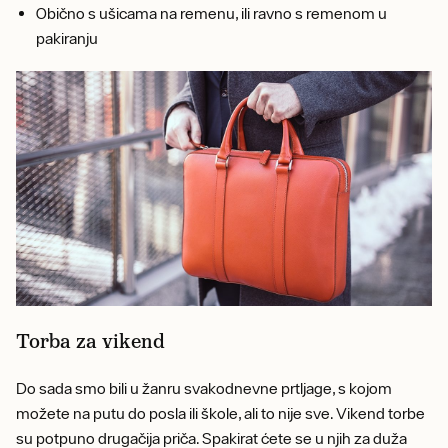
Obično s ušicama na remenu, ili ravno s remenom u
pakiranju
Torba za vikend
Do sada smo bili u žanru svakodnevne prtljage, s kojom
možete na putu do posla ili škole, ali to nije sve. Vikend torbe
su potpuno drugačija priča. Spakirat ćete se u njih za duža