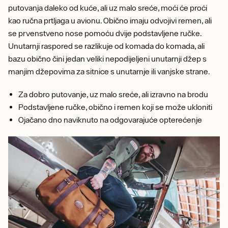
putovanja daleko od kuće, ali uz malo sreće, moći će proći
kao ručna prtljaga u avionu. Obično imaju odvojivi remen, ali
se prvenstveno nose pomoću dvije podstavljene ručke.
Unutarnji raspored se razlikuje od komada do komada, ali
bazu obično čini jedan veliki nepodijeljeni unutarnji džep s
manjim džepovima za sitnice s unutarnje ili vanjske strane.
Za dobro putovanje, uz malo sreće, ali izravno na brodu
Podstavljene ručke, obično i remen koji se može ukloniti
Ojačano dno naviknuto na odgovarajuće opterećenje