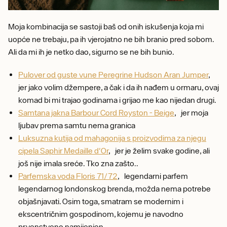
Moja kombinacija se sastoji baš od onih iskušenja koja mi
uopće ne trebaju, pa ih vjerojatno ne bih branio pred sobom.
Ali da mi ih je netko dao, sigurno se ne bih bunio.
Pulover od guste vune Peregrine Hudson Aran Jumper
,
jer jako volim džempere, a čak i da ih nađem u ormaru, ovaj
komad bi mi trajao godinama i grijao me kao nijedan drugi.
Samtana jakna Barbour Cord Royston - Beige
, jer moja
ljubav prema samtu nema granica
Luksuzna kutija od mahagonija s proizvodima za njegu
cipela Saphir Medaille d'Or
, jer je želim svake godine, ali
još nije imala sreće. Tko zna zašto..
Parfemska voda Floris 71/72
, legendarni parfem
legendarnog londonskog brenda, možda nema potrebe
objašnjavati. Osim toga, smatram se modernim i
ekscentričnim gospodinom, kojemu je navodno
prvenstveno namijenjen.