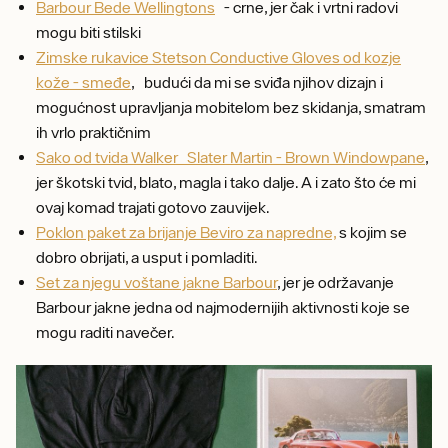
Barbour Bede Wellingtons
- crne, jer čak i vrtni radovi
mogu biti stilski
Zimske rukavice Stetson Conductive Gloves od kozje
kože - smeđe
, budući da mi se sviđa njihov dizajn i
mogućnost upravljanja mobitelom bez skidanja, smatram
ih vrlo praktičnim
Sako od tvida Walker Slater Martin - Brown Windowpane
,
jer škotski tvid, blato, magla i tako dalje. A i zato što će mi
ovaj komad trajati gotovo zauvijek.
Poklon paket za brijanje Beviro za napredne,
s kojim se
dobro obrijati, a usput i pomladiti.
Set za njegu voštane jakne Barbour
, jer je održavanje
Barbour jakne jedna od najmodernijih aktivnosti koje se
mogu raditi navečer.