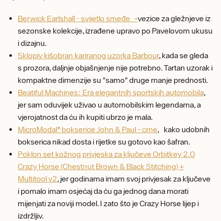
Berwick Earlshall - svijetlo smeđe
-
vezice za gležnjeve iz
sezonske kolekcije, izrađene upravo po Pavelovom ukusu
i dizajnu.
Sklopiv kišobran kariranog uzorka Barbour
, kada se gleda
s prozora, daljnje objašnjenje nije potrebno. Tartan uzorak i
kompaktne dimenzije su "samo" druge manje prednosti.
Beatiful Machines: Era elegantnih sportskih automobila
,
jer sam oduvijek uživao u automobilskim legendama, a
vjerojatnost da ću ih kupiti ubrzo je mala.
MicroModal® bokserice John & Paul - crne
, kako udobnih
bokserica nikad dosta i rijetke su gotovo kao šafran.
Poklon set kožnog privjeska za ključeve Orbitkey 2.0
Crazy Horse (Chestnut Brown & Black Stitching) +
Multitool v2
, jer godinama imam svoj privjesak za ključeve
i pomalo imam osjećaj da ću ga jednog dana morati
mijenjati za noviji model. I zato što je Crazy Horse lijep i
izdržljiv.