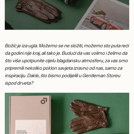
Božić je iza ugla. Možemo se ne složiti, možemo sto puta reći
da godini nije kraj, ali tako je. Budući da vas volimo i želimo da
što više upotpunite cijelu blagdansku atmosferu, za vas smo
pripremili nekoliko poklon savjeta izravno od nas, samo za
inspiraciju. Dakle, što bismo podijelili u Gentleman Storeu
ispod drveta?