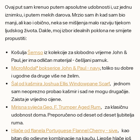
Ovaj put sam krenuo putem apsolutne udobnosti i, uz jednu
iznimku, i putem mekih darova. Mrzio sam ih kad sam bio
manji, ali kao i obično, neka se mišljenja malo razviju tijekom
ljudskog života. Dakle, moj izbor idealnih poklona ne smijete
propustiti:
Košulja
Šemso
iz kolekcije za slobodno vrijeme John &
Paul, jer ima odličan materijal - češljani pamuk.
MicroModal® bokserice John & Paul - navy
, toliko su dobre
i ugodne da druge više ne želim.
Šal od kašmira Joshua Ellis Windowpane Scarf
, jednom
sam neoprezno probao kašmir i sad ne mogu drugačije.
Zaista je vrijedno cijene.
Mirisna svijeća Geo. F. Trumper Aged Rum
, za klasičnu
udobnost doma. Preporučeno od deset od deset ljubitelja
ruma.
Hlače od flanela Portuguese Flannel Chemy - sive
, kao
bitan dio odjevne kombinacije na kauču. Ljepše hlače još