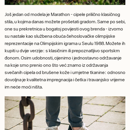
Još jedan od modela je Marathon - cipele prilično klasičnog
stila, u kojima danas možete prošetati gradom. Same po sebi,
one su prekretnica u bogatoj povijesti ovog brenda - izvorno
su nastale kao službena obuća čehoslovačke olimpijske
reprezentacije na Olimpijskim igrama u Seulu 1988. Možete ih
kupiti u dvije verzije: s klasičnim ili prepoznatljivo sportskm
đonom. Osim udobnosti, cijenimo i jednostavno održavanje
na koje smo prenio ono što već znamo iz održavanja
svečanih cipela od brušene kože i umjetne tkanine: odnosno
dovoljna je kvalitetna impregnacija i četka i travanjsko vrijeme
im neće moći ništa.