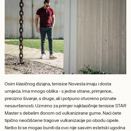
Osim klasičnog dizajna, tenisice Novesta imaju i dosta
umijeća. Ima mnogo oblika - s jedne strane, primjerice,
precizno šivanje, s druge, ali i potpuno otvoreno priznate
nesavršenosti. Uzmimo za primjer najklasičnije tenisice STAR
Master s debelim đonom od vulkanizirane gume. Naći ćete
tipično neočišćene tragove vulkanizacije po obodu cipele.
Netko bi se mogao buniti da ovo nije sasvim estetski ugodna