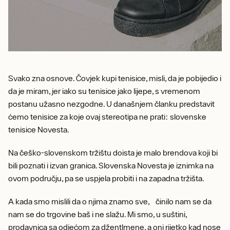
Svako zna osnove. Čovjek kupi tenisice, misli, da je pobijedio i
da je miram, jer iako su tenisice jako lijepe, s vremenom
postanu užasno nezgodne. U današnjem članku predstavit
ćemo tenisice za koje ovaj stereotipa ne prati: slovenske
tenisice Novesta.
Na češko-slovenskom tržištu doista je malo brendova koji bi
bili poznati i izvan granica. Slovenska Novesta je iznimka na
ovom području, pa se uspjela probiti i na zapadna tržišta.
A kada smo mislili da o njima znamo sve, činilo nam se da
nam se do trgovine baš i ne slažu. Mi smo, u suštini,
prodavnica sa odjećom za džentlmene, a oni rijetko kad nose