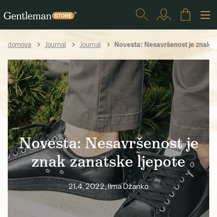
Novesta: Nesavršenost je znak z
domova
Journal
Journal
Novesta: Nesavršenost je
znak zanatske ljepote
21.4. 2022, Ilma Džanko