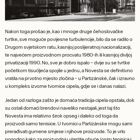
Nakon toga prošao je, kao i mnoge druge čehoslovačke
tvrtke, sve moguće povijesne turbulencije, bilo da se radilo o
Drugom svjetskom ratu, kasnijoj poslijeratnoj nacionalizaciji,
te najvećem proizvodnom procvatu 1980-ih ili kasnijoj divljoj
privatizaciji 1990. No, sve je dobro ispalo – dvije su se tvrtke
početkom tisućljeća spojile u jednu, a Novesta se definitivno
vratila na prvotno mjesto zločina – u Partizánské, čak i izravno
u kompleks izvorne tvornice cipela, gdje se i danas nalazi.
Jedan od razloga zašto je domaća tradicija cipela opstala, dok
su ostali domaći brendovi naveliko nestajali, jest taj što
Novesta ima relativno širok opseg i daleko od toga da
proizvodi samo tenisice. U tvornici u Partizánske mogu sami
prerađivati ​​gumene smjese i njihove proizvode. To je vrlo
pogodno kako za proizvodnju vlastite obuće (osim tenisica i