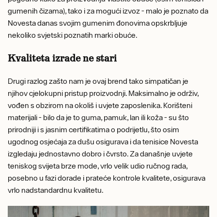
gumenih čizama), tako i za mogući izvoz - malo je poznato da
Novesta danas svojim gumenim đonovima opskrbljuje
nekoliko svjetski poznatih marki obuće.
Kvaliteta izrade ne stari
Drugi razlog zašto nam je ovaj brend tako simpatičan je
njihov cjelokupni pristup proizvodnji. Maksimalno je održiv,
vođen s obzirom na okoliš i uvjete zaposlenika. Korišteni
materijali - bilo da je to guma, pamuk, lan ili koža - su što
prirodniji i s jasnim certifikatima o podrijetlu, što osim
ugodnog osjećaja za dušu osigurava i da tenisice Novesta
izgledaju jednostavno dobro i čvrsto. Za današnje uvjete
teniskog svijeta brze mode, vrlo velik udio ručnog rada,
posebno u fazi dorade i prateće kontrole kvalitete, osigurava
vrlo nadstandardnu ​​kvalitetu.