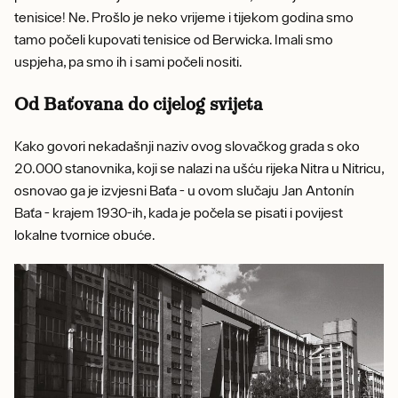
tenisice! Ne. Prošlo je neko vrijeme i tijekom godina smo
tamo počeli kupovati tenisice od Berwicka. Imali smo
uspjeha, pa smo ih i sami počeli nositi.
Od Baťovana do cijelog svijeta
Kako govori nekadašnji naziv ovog slovačkog grada s oko
20.000 stanovnika, koji se nalazi na ušću rijeka Nitra u Nitricu,
osnovao ga je izvjesni Baťa - u ovom slučaju Jan Antonín
Baťa - krajem 1930-ih, kada je počela se pisati i povijest
lokalne tvornice obuće.