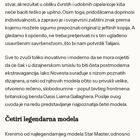
stvar, ali rezultat u obliku čvrstih i udobnih cipela koje kiša
neće baciti teško je upitno. Osim toga, pridošlicama doprinosi
individualnosti, a zapravo je i svojevrsni zaštitni znak prema
kojemu možete sigurno prepoznati original iz jeftinih kopija. A
gledamo li općenito, ne treba pretjerivati ​​ni s tim uglađeno
usavršenim savršenstvom, što bi nam potvrdili Talijani.
Sve to zvuči toliko inovativno i moderno da se mora osjetiti
da će čak i u dizajnerskom smislu to biti čista postmoderna
ekstravagancija. Iako Novesta surađuje s nizom poznatih
dizajnera, a neki od njihovih modela očito su privukli velike,
otvoreno rečeno, slobodoumne – poput bivšeg frontmena
britanskog benda Oasis Liama ​​Gallaghera. Poslije ovog
uvoda je na redu predstavljanje najpoznatija četiri modela.
Četiri legendarna modela
Krenimo od najlegendarnijeg modela Star Master, odnosno