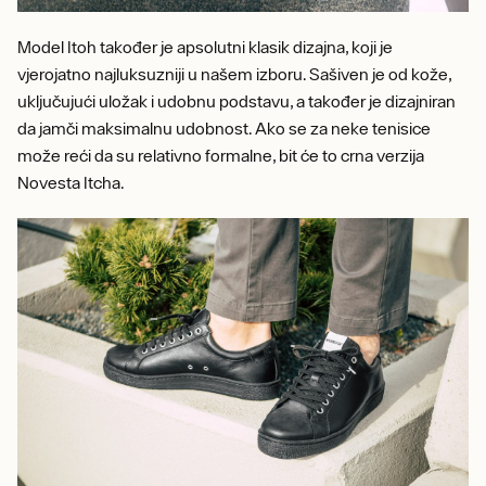
Model Itoh također je apsolutni klasik dizajna, koji je
vjerojatno najluksuzniji u našem izboru. Sašiven je od kože,
uključujući uložak i udobnu podstavu, a također je dizajniran
da jamči maksimalnu udobnost. Ako se za neke tenisice
može reći da su relativno formalne, bit će to crna verzija
Novesta Itcha.