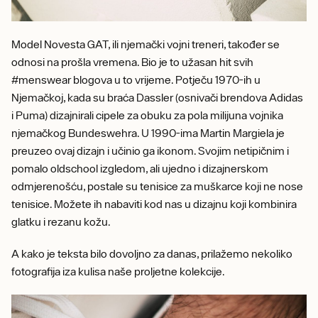
Model Novesta GAT, ili njemački vojni treneri, također se
odnosi na prošla vremena. Bio je to užasan hit svih
#menswear blogova u to vrijeme. Potječu 1970-ih u
Njemačkoj, kada su braća Dassler (osnivači brendova Adidas
i Puma) dizajnirali cipele za obuku za pola milijuna vojnika
njemačkog Bundeswehra. U 1990-ima Martin Margiela je
preuzeo ovaj dizajn i učinio ga ikonom. Svojim netipičnim i
pomalo oldschool izgledom, ali ujedno i dizajnerskom
odmjerenošću, postale su tenisice za muškarce koji ne nose
tenisice. Možete ih nabaviti kod nas u dizajnu koji kombinira
glatku i rezanu kožu.
A kako je teksta bilo dovoljno za danas, prilažemo nekoliko
fotografija iza kulisa naše proljetne kolekcije.