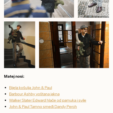
Matej nosi:
Bijela košulja John & Paul
Barbour Ashby voštana jakna
Walker Slater Edward hlače od pamuka i svile
John & Paul Tamno smeđi Dandy Perch