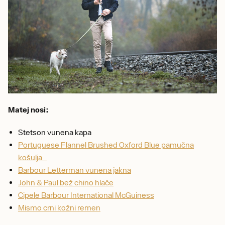
Matej nosi:
Stetson vunena kapa
Portuguese Flannel Brushed Oxford Blue pamučna
košulja
Barbour Letterman vunena jakna
John & Paul bež chino hlače
Cipele Barbour International McGuiness
Mismo crni kožni remen