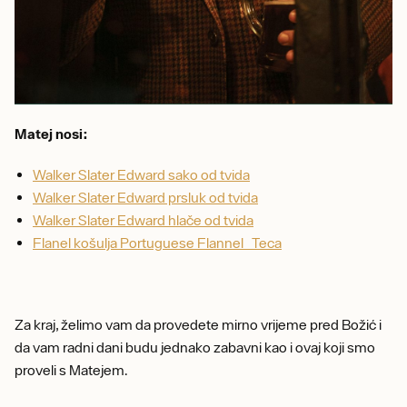
Matej nosi:
Walker Slater Edward sako od tvida
Walker Slater Edward prsluk od tvida
Walker Slater Edward hlače od tvida
Flanel košulja Portuguese Flannel Teca
Za kraj, želimo vam da provedete mirno vrijeme pred Božić i
da vam radni dani budu jednako zabavni kao i ovaj koji smo
proveli s Matejem.