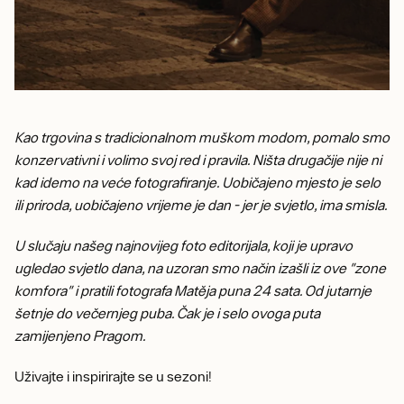
Kao trgovina s tradicionalnom muškom modom, pomalo smo
konzervativni i volimo svoj red i pravila. Ništa drugačije nije ni
kad idemo na veće fotografiranje. Uobičajeno mjesto je selo
ili priroda, uobičajeno vrijeme je dan - jer je svjetlo, ima smisla.
U slučaju našeg najnovijeg foto editorijala, koji je upravo
ugledao svjetlo dana, na uzoran smo način izašli iz ove "zone
komfora" i pratili fotografa Matěja puna 24 sata. Od jutarnje
šetnje do večernjeg puba. Čak je i selo ovoga puta
zamijenjeno Pragom.
Uživajte i inspirirajte se u sezoni!