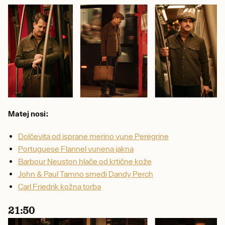
Matej nosi:
Dolčevita od isprane merino vune Peregrine
Portuguese Flannel vunena jakna
Barbour Neuston hlače od krtične kože
John & Paul Tamno smeđi Dandy Perch
Carl Friedrik kožna torba
21:50