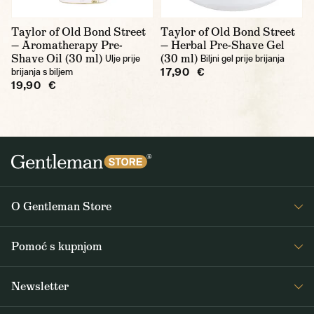
Taylor of Old Bond Street
Taylor of Old Bond Street
— Aromatherapy Pre-
— Herbal Pre-Shave Gel
Shave Oil (30 ml)
(30 ml)
Ulje prije
Biljni gel prije brijanja
17,90 €
brijanja s biljem
19,90 €
O Gentleman Store
O nama
Pomoć s kupnjom
Journal
Često postavljana pitanja
Newsletter
Dostava i plaćanje