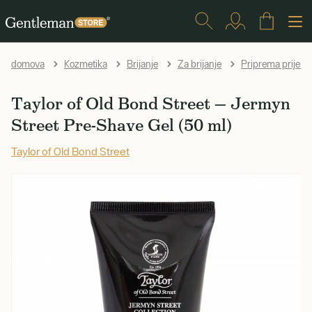
domova
Kozmetika
Brijanje
Za brijanje
Priprema prije br
Taylor of Old Bond Street — Jermyn
Street Pre-Shave Gel (50 ml)
Taylor of Old Bond Street