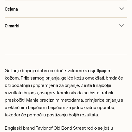
Ocjena
O marki
Gel prije brijanja dobro će doći svakome s osjetljivijom
kožom. Prije samog brijanja, gel će kožu omekšati, brada će
biti podatnija i pripremljena za brijanje. Želite li najbolje
rezultate brijanja, ovaj prvi korak nikada ne biste trebali
preskočiti. Manje preciznim metodama, primjerice brijanju s
električnim brijačem i brijačem za jednokratnu uporabu,
također će pomoći u postizanju boljih rezultata.
Engleski brand Taylor of Old Bond Street rodio se još u