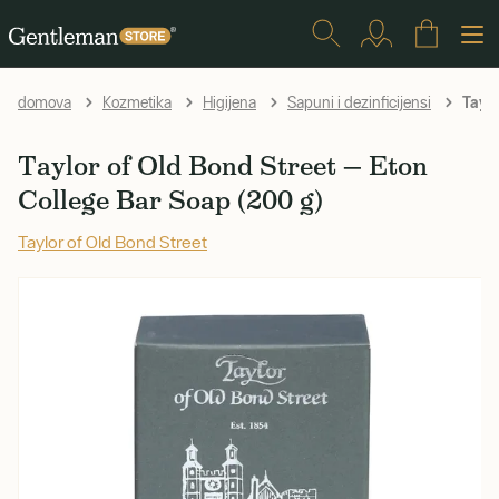
Taylo
domova
Kozmetika
Higijena
Sapuni i dezinficijensi
Taylor of Old Bond Street — Eton
College Bar Soap (200 g)
Taylor of Old Bond Street