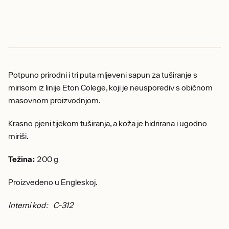
Potpuno prirodni i tri puta mljeveni sapun za tuširanje s
mirisom iz linije Eton Colege, koji je neusporediv s običnom
masovnom proizvodnjom.
Krasno pjeni tijekom tuširanja, a koža je hidrirana i ugodno
miriši.
Težina:
200 g
Proizvedeno u Engleskoj.
Interni kod: C-312