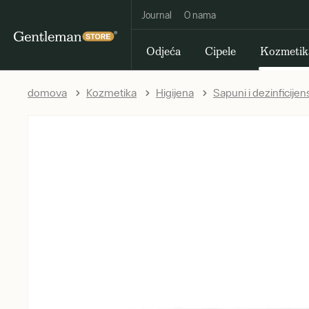
Journal
O nama
Odjeća
Cipele
Kozmetik
domova
Kozmetika
Higijena
Sapuni i dezinficijen