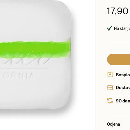
17,9
Na stanju
Bespla
Dostav
90 dan
Ocjena