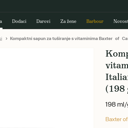
a
Dodaci
Darovi
Za žene
Barbour
Novost
si
Kompaktni sapun za tuširanje s vitaminima Baxter of Ca
Kompa
vitam
Ital
(198 
198 ml/
Baxter of