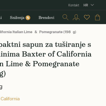
HR
Kontakt
i
Sniženja
Brendovi
%
lifornia Italian Lime & Pomegranate (198 g)
ktni sapun za tuširanje s
inima Baxter of California
ian Lime & Pomegranate
g)
g
 California