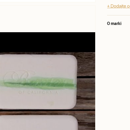
+ Dodajte 
O marki