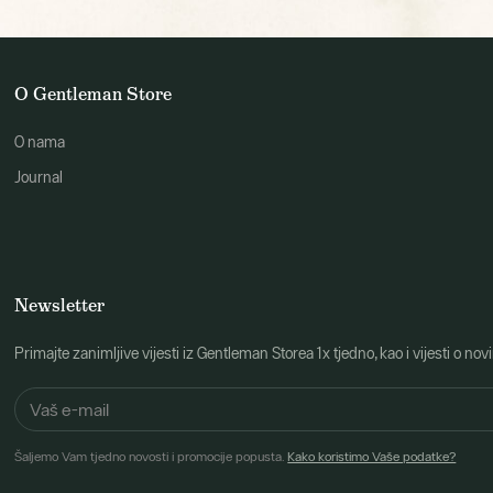
O Gentleman Store
O nama
Journal
Newsletter
Primajte zanimljive vijesti iz Gentleman Storea 1x tjedno, kao i vijesti 
Šaljemo Vam tjedno novosti i promocije popusta.
Kako koristimo Vaše podatke?