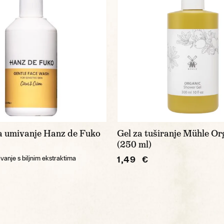
za umivanje Hanz de Fuko
Gel za tuširanje Mühle Or
(250 ml)
1,49 €
ivanje s biljnim ekstraktima