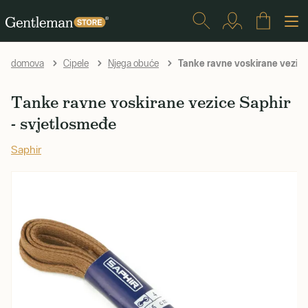
Tanke ravne voskirane vezice
domova
Cipele
Njega obuće
Tanke ravne voskirane vezice Saphir
- svjetlosmeđe
Saphir