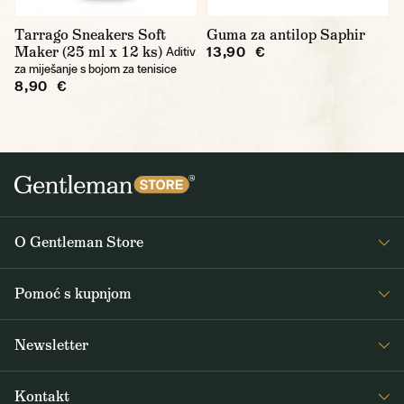
Tarrago Sneakers Soft
Guma za antilop Saphir
Maker (25 ml x 12 ks)
13,90 €
Aditiv
za miješanje s bojom za tenisice
8,90 €
O Gentleman Store
O nama
Pomoć s kupnjom
Journal
Često postavljana pitanja
Newsletter
Dostava i plaćanje
Primajte zanimljive vijesti iz Gentleman Storea 1x tjedno, kao i vijesti o
Opći uvjeti poslovanja
Kontakt
novim proizvodima i posebnim ponudama