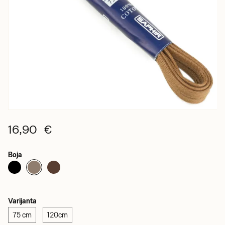
16,90 €
Boja
Varijanta
75 cm
120cm