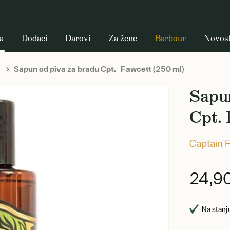
a
Dodaci
Darovi
Za žene
Barbour
Novost
Sapun od piva za bradu Cpt. Fawcett (250 ml)
Sapun
Cpt. 
Captain 
24,9
Na stanju