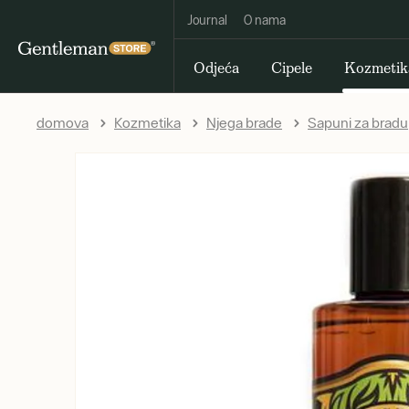
Journal
O nama
Odjeća
Cipele
Kozmetik
domova
Kozmetika
Njega brade
Sapuni za bradu