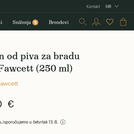
HR
Kontakt
i
Sniženja
Brendovi
%
 od piva za bradu
Fawcett (250 ml)
Fawcett
0 €
, isporučujemo u četvrtak 13. 8.