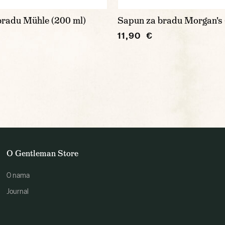
bradu Mühle (200 ml)
Sapun za bradu Morgan's 
11,90 €
O Gentleman Store
O nama
Journal