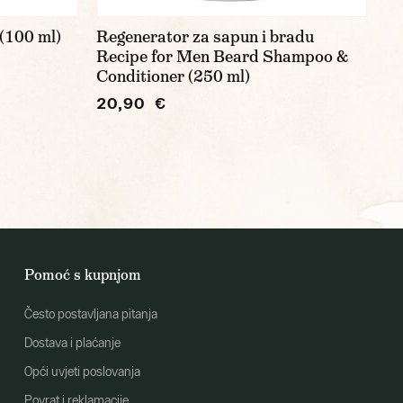
(100 ml)
Regenerator za sapun i bradu
Recipe for Men Beard Shampoo &
Conditioner (250 ml)
20,90 €
Pomoć s kupnjom
Često postavljana pitanja
Dostava i plaćanje
Opći uvjeti poslovanja
Povrat i reklamacije