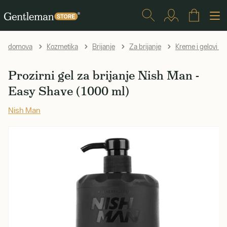
domova
Kozmetika
Brijanje
Za brijanje
Kreme i gelovi za 
Prozirni gel za brijanje Nish Man -
Easy Shave (1000 ml)
Nish Man