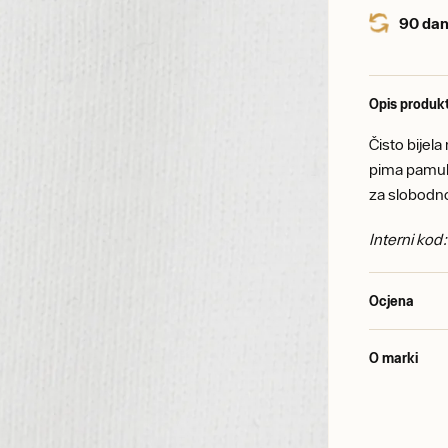
90 dan
Opis produk
Čisto bijel
pima pamuka
za slobodno
Interni ko
Ocjena
O marki