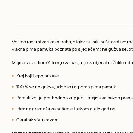
Volimo raditi stvari kako treba, a takvi su bili i naši uvjeti z
vlakna pima pamuka poznata po sljedećem: ne gužva se, otpo
Majica s uzorkom? To nije za nas, to je za dječake. Želite odlič
Kroj koji lijepo pristaje
100 % se ne gužva, udoban i otporan pima pamuk
Pamuk koji je prethodno skupljen – majica se nakon pranja
Idealna gramaža za nošenje tijekom cijele godine
Ovratnik s V-izrezom