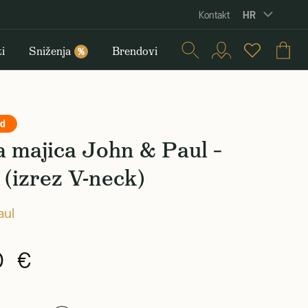
HR
Kontakt
i
Sniženja
Brendovi
%
nd
 majica John & Paul –
a (izrez V-neck)
aul
0 €