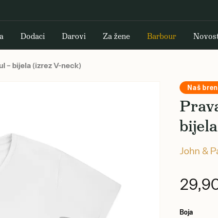
a
Dodaci
Darovi
Za žene
Barbour
Novost
 – bijela (izrez V-neck)
Naš bre
Prava
bijel
John & P
29,9
Boja