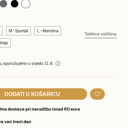
c
M - Sportaš
L - Momčina
Tablica veličina
chlap
, isporučujemo u srijedu 12. 8.
DODATI U KOŠARICU
tna dostava pri narudžbu iznad 60 eura
a već treći dan