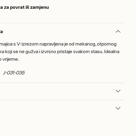
a za povrat ili zamjenu
ta
a majica s V-izrezom napravljena je od mekanog, otpornog
 koji se ne gužva i izvrsno pristaje svakom stasu. Idealna
 vrijeme.
d: J-031-035