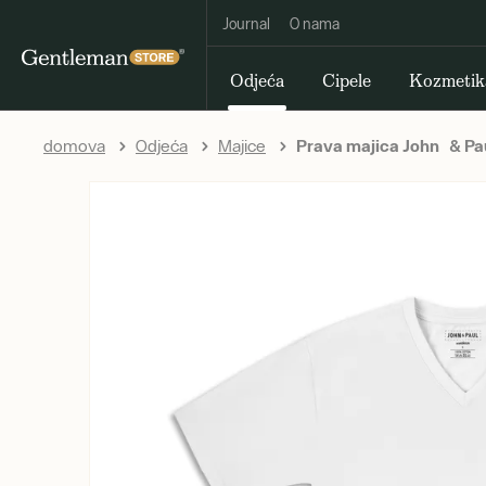
Journal
O nama
Odjeća
Cipele
Kozmetik
domova
Odjeća
Majice
Prava majica John & Paul