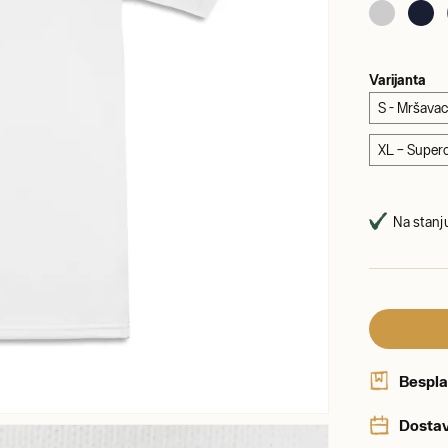
Varijanta
S - Mršava
XL – Super
Na stanju
Bespla
Dostav