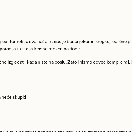
a majicu. Temelj za sve naše majice je besprijekoran kroj, koji odlično
ran je i uz to je krasno mekan na dodir.
no izgledati i kada niste na poslu. Zato i nismo odveć komplicirali. Či
 neće skupiti