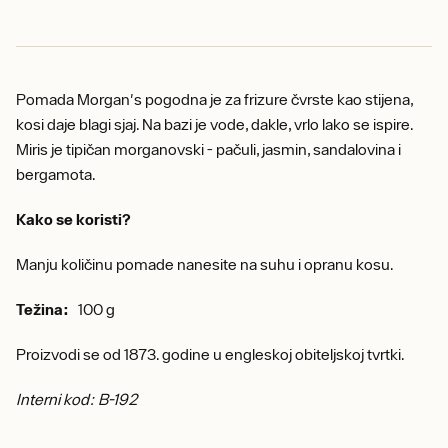
Pomada Morgan's pogodna je za frizure čvrste kao stijena,
kosi daje blagi sjaj. Na bazi je vode, dakle, vrlo lako se ispire.
Miris je tipičan morganovski - pačuli, jasmin, sandalovina i
bergamota.
Kako se koristi?
Manju količinu pomade nanesite na suhu i opranu kosu.
Težina:
100 g
Proizvodi se od 1873. godine u engleskoj obiteljskoj tvrtki.
Interni kod: B-192