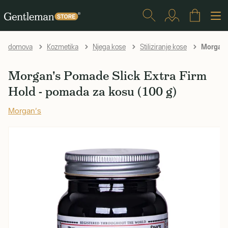
Morgan's
domova
Kozmetika
Njega kose
Stiliziranje kose
Morgan's Pomade Slick Extra Firm
Hold - pomada za kosu (100 g)
Morgan's