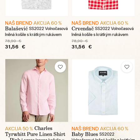
NAŠ BREND
AKCIJA 60 %
NAŠ BREND
AKCIJA 60 %
Balašević
Crvendač
SS2022 Volnočasová
SS2022 Volnočasová
lněná košile s krátkým rukávem
lněná košile s krátkým rukávem
78,90 €
78,90 €
31,56 €
31,56 €
Charles
AKCIJA 50 %
NAŠ BREND
AKCIJA 60 %
Tyrwhitt Pure Linen Shirt
Baby Blues
SS2022