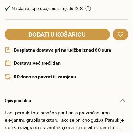
Na stanju, isporučujemo u srijedu 12. 8.
DODATI U KOŠARICU
Besplatna dostava pri narudžbu iznad 60 eura
Dostava već treći dan
90 dana za povrat ili zamjenu
Opis produkta
Lan i pamuk, to je savršen par. Lan je prozračan i ima
elegantnu grublju teksturu, iako se prilično gužva. Pamuk je
mekši i razigrano uravnotežuje ovu sjenovitu stranu lana.