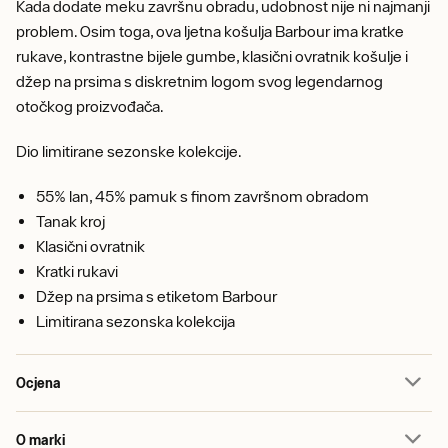
Kada dodate meku završnu obradu, udobnost nije ni najmanji
problem. Osim toga, ova ljetna košulja Barbour ima kratke
rukave, kontrastne bijele gumbe, klasični ovratnik košulje i
džep na prsima s diskretnim logom svog legendarnog
otočkog proizvođača.
Dio limitirane sezonske kolekcije.
55% lan, 45% pamuk s finom završnom obradom
Tanak kroj
Klasični ovratnik
Kratki rukavi
Džep na prsima s etiketom Barbour
Limitirana sezonska kolekcija
Ocjena
O marki