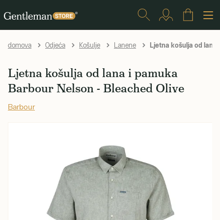
Ljetna košulja od lana
domova
Odjeća
Košulje
Lanene
Ljetna košulja od lana i pamuka
Barbour Nelson - Bleached Olive
Barbour