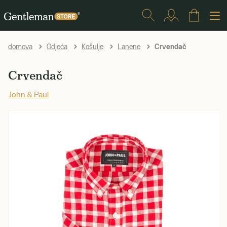
Crvendač
domova
Odjeća
Košulje
Lanene
Crvendač
John & Paul