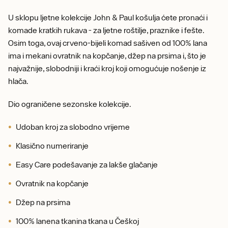
U sklopu ljetne kolekcije John & Paul košulja ćete pronaći i
komade kratkih rukava - za ljetne roštilje, praznike i fešte.
Osim toga, ovaj crveno-bijeli komad sašiven od 100% lana
ima i mekani ovratnik na kopčanje, džep na prsima i, što je
najvažnije, slobodniji i kraći kroj koji omogućuje nošenje iz
hlača.
Dio ograničene sezonske kolekcije.
Udoban kroj za slobodno vrijeme
Klasično numeriranje
Easy Care podešavanje za lakše glačanje
Ovratnik na kopčanje
Džep na prsima
100% lanena tkanina tkana u Češkoj