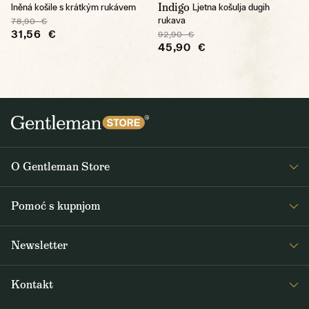
Indigo
lněná košile s krátkým rukávem
Ljetna košulja dugih
rukava
78,90 €
31,56 €
92,90 €
45,90 €
O Gentleman Store
O nama
Pomoć s kupnjom
Journal
Često postavljana pitanja
Newsletter
Dostava i plaćanje
Primajte zanimljive vijesti iz Gentleman Storea 1x tjedno, kao i vijesti o
Opći uvjeti poslovanja
Kontakt
novim proizvodima i posebnim ponudama
Povrat i reklamacije