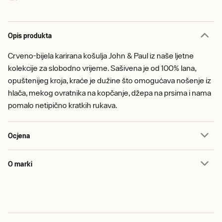
Opis produkta
Crveno-bijela karirana košulja John & Paul iz naše ljetne
kolekcije za slobodno vrijeme. Sašivena je od 100% lana,
opuštenijeg kroja, kraće je dužine što omogućava nošenje iz
hlača, mekog ovratnika na kopčanje, džepa na prsima i nama
pomalo netipično kratkih rukava.
Ocjena
O marki