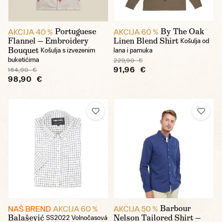
Portuguese
By The Oak
AKCIJA 40 %
AKCIJA 60 %
Flannel — Embroidery
Linen Blend Shirt
Košulja od
Bouquet
Košulja s izvezenim
lana i pamuka
buketićima
229,90 €
91,96 €
164,90 €
98,90 €
Barbour
NAŠ BREND
AKCIJA 60 %
AKCIJA 50 %
Balašević
Nelson Tailored Shirt —
SS2022 Volnočasová