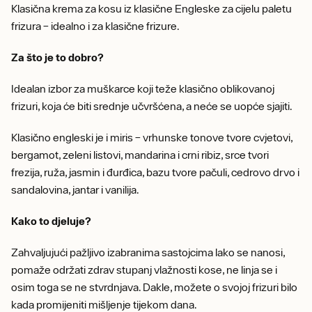
Klasična krema za kosu iz klasične Engleske za cijelu paletu
frizura – idealno i za klasične frizure.
Za što je to dobro?
Idealan izbor za muškarce koji teže klasično oblikovanoj
frizuri, koja će biti srednje učvršćena, a neće se uopće sjajiti.
Klasično engleski je i miris – vrhunske tonove tvore cvjetovi,
bergamot, zeleni listovi, mandarina i crni ribiz, srce tvori
frezija, ruža, jasmin i đurđica, bazu tvore pačuli, cedrovo drvo i
sandalovina, jantar i vanilija.
Kako to djeluje?
Zahvaljujući pažljivo izabranima sastojcima lako se nanosi,
pomaže održati zdrav stupanj vlažnosti kose, ne linja se i
osim toga se ne stvrdnjava. Dakle, možete o svojoj frizuri bilo
kada promijeniti mišljenje tijekom dana.