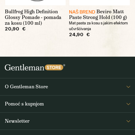
Bullfrog High Definition
Beviro Matt
NAŠ BREND
Glossy Pomade - pomada
Paste Strong Hold (100 g)
za kosu (100 ml)
Mat pasta za kosu s jakim efektom
20,90 €
učvršćivanja
24,90 €
O Gentleman Store
O nama
Pomoć s kupnjom
Journal
Često postavljana pitanja
Newsletter
Dostava i plaćanje
Primajte zanimljive vijesti iz Gentleman Storea 1x tjedno, kao i vijesti o