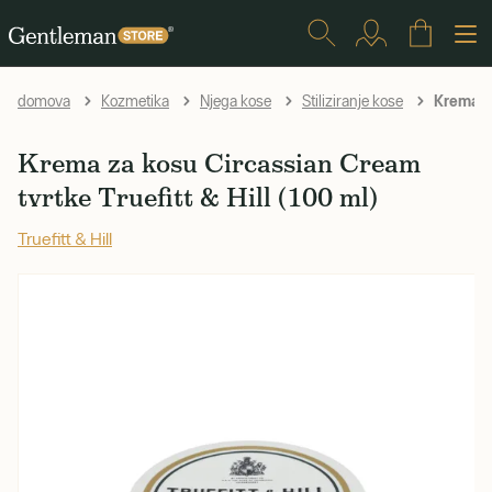
Krema za
domova
Kozmetika
Njega kose
Stiliziranje kose
Krema za kosu Circassian Cream
tvrtke Truefitt & Hill (100 ml)
Truefitt & Hill