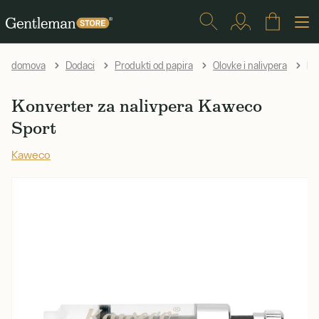
Ko
domova
Dodaci
Produkti od papira
Olovke i nalivpera
Konverter za nalivpera Kaweco
Sport
Kaweco