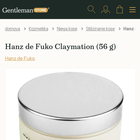
Hanz de 
domova
Kozmetika
Njega kose
Stiliziranje kose
Hanz de Fuko Claymation (56 g)
Hanz de Fuko