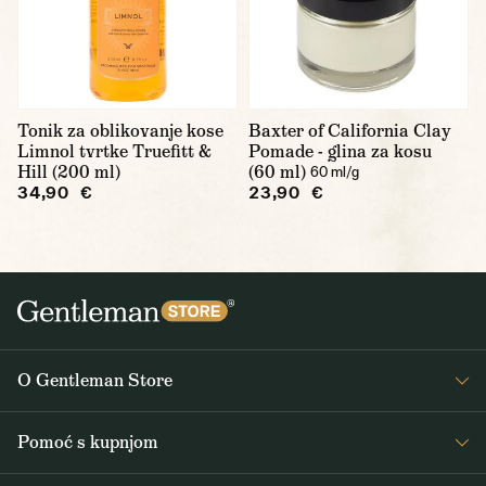
Tonik za oblikovanje kose
Baxter of California Clay
Limnol tvrtke Truefitt &
Pomade - glina za kosu
Hill (200 ml)
(60 ml)
60 ml/g
34,90 €
23,90 €
O Gentleman Store
O nama
Pomoć s kupnjom
Journal
Često postavljana pitanja