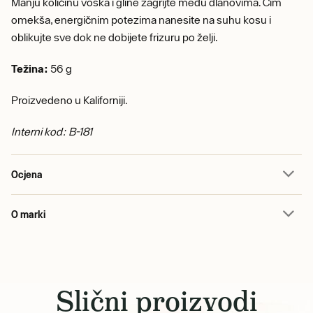
Manju količinu voska i gline zagrijte među dlanovima. Čim
omekša, energičnim potezima nanesite na suhu kosu i
oblikujte sve dok ne dobijete frizuru po želji.
Težina:
56 g
Proizvedeno u Kaliforniji.
Interni kod: B-181
Ocjena
O marki
Slični proizvodi