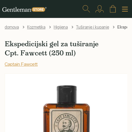
Ekspedic
domova
Kozmetika
Higijena
Tuširanje i kupanje
Ekspedicijski gel za tuširanje
Cpt. Fawcett (250 ml)
Captain Fawcett