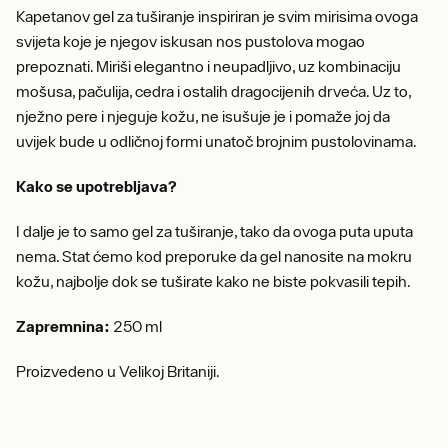
Kapetanov gel za tuširanje inspiriran je svim mirisima ovoga
svijeta koje je njegov iskusan nos pustolova mogao
prepoznati. Miriši elegantno i neupadljivo, uz kombinaciju
mošusa, pačulija, cedra i ostalih dragocijenih drveća. Uz to,
nježno pere i njeguje kožu, ne isušuje je i pomaže joj da
uvijek bude u odličnoj formi unatoč brojnim pustolovinama.
Kako se upotrebljava?
I dalje je to samo gel za tuširanje, tako da ovoga puta uputa
nema. Stat ćemo kod preporuke da gel nanosite na mokru
kožu, najbolje dok se tuširate kako ne biste pokvasili tepih.
Zapremnina:
250 ml
Proizvedeno u Velikoj Britaniji.