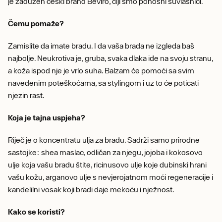
je zadužen češki brand Beviro, čiji smo ponosni suvlasnici.
Čemu pomaže?
Zamislite da imate bradu. I da vaša brada ne izgleda baš
najbolje. Neukrotiva je, gruba, svaka dlaka ide na svoju stranu,
a koža ispod nje je vrlo suha. Balzam će pomoći sa svim
navedenim poteškoćama, sa stylingom i uz to će poticati
njezin rast.
Koja je tajna uspjeha?
Riječ je o koncentratu ulja za bradu. Sadrži samo prirodne
sastojke: shea maslac, odličan za njegu, jojoba i kokosovo
ulje koja vašu bradu štite, ricinusovo ulje koje dubinski hrani
vašu kožu, arganovo ulje s nevjerojatnom moći regeneracije i
kandelilni vosak koji bradi daje mekoću i nježnost.
Kako se koristi?