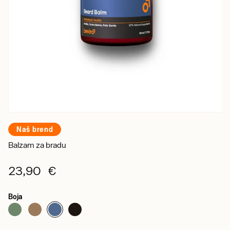
Naš brend
Balzam za bradu
23,90 €
Boja