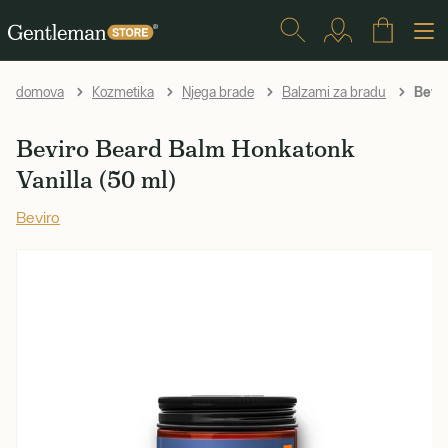
Bevir
domova
Kozmetika
Njega brade
Balzami za bradu
Beviro Beard Balm Honkatonk
Vanilla (50 ml)
Beviro