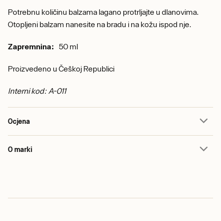
Potrebnu količinu balzama lagano protrljajte u dlanovima.
Otopljeni balzam nanesite na bradu i na kožu ispod nje.
Zapremnina:
50 ml
Proizvedeno u Češkoj Republici
Interni kod: A-011
Ocjena
O marki