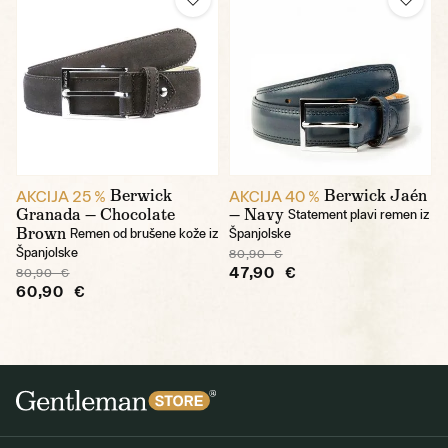
Berwick
Berwick Jaén
AKCIJA 25 %
AKCIJA 40 %
Granada — Chocolate
— Navy
Statement plavi remen iz
Brown
Remen od brušene kože iz
Španjolske
Španjolske
80,90 €
47,90 €
80,90 €
60,90 €