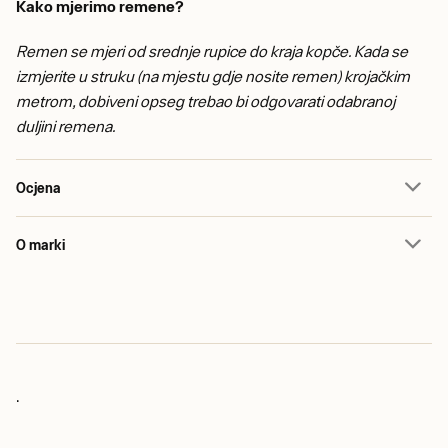
Kako mjerimo remene?
Remen se mjeri od srednje rupice do kraja kopče. Kada se
izmjerite u struku (na mjestu gdje nosite remen) krojačkim
metrom, dobiveni opseg trebao bi odgovarati odabranoj
duljini remena.
Ocjena
O marki
.