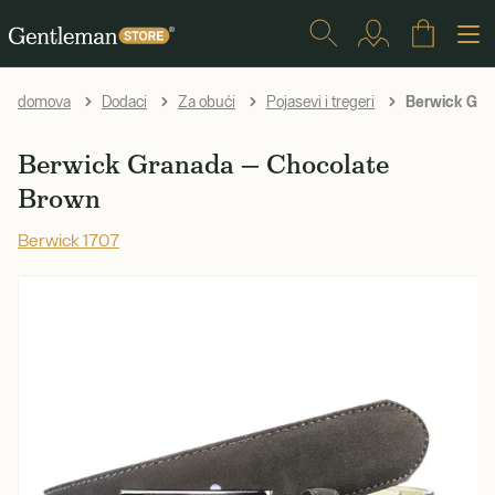
Berwick Gra
domova
Dodaci
Za obući
Pojasevi i tregeri
Berwick Granada — Chocolate
Brown
Berwick 1707