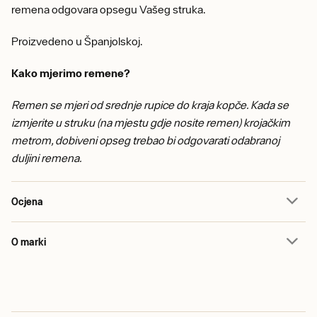
remena odgovara opsegu Vašeg struka.
Proizvedeno u Španjolskoj.
Kako mjerimo remene?
Remen se mjeri od srednje rupice do kraja kopče. Kada se
izmjerite u struku (na mjestu gdje nosite remen) krojačkim
metrom, dobiveni opseg trebao bi odgovarati odabranoj
duljini remena.
Ocjena
O marki