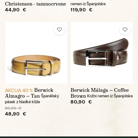
Christensen - tamnocrvene
remen iz Španjolske
44,90 €
119,90 €
Berwick
Berwick Málaga — Coffee
AKCIJA 40 %
Almagro — Tan
Brown
Španělský
Kožni remen iz Španjolske
80,90 €
pásek z hladké kůže
80,90 €
48,90 €