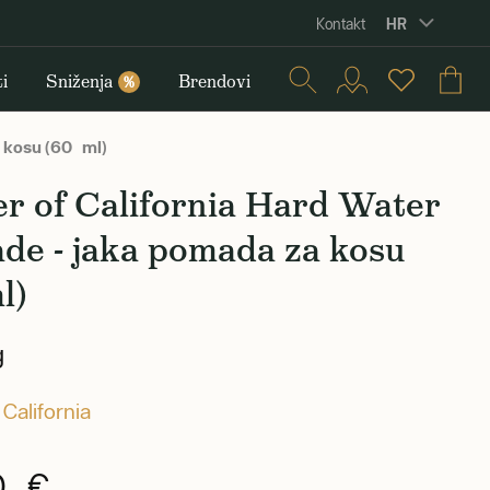
HR
Kontakt
i
Sniženja
Brendovi
%
 kosu (60 ml)
r of California Hard Water
de - jaka pomada za kosu
l)
g
 California
0 €