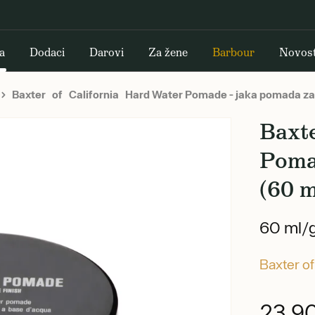
a
Dodaci
Darovi
Za žene
Barbour
Novost
Baxter of California Hard Water Pomade - jaka pomada za
Baxte
Poma
(60 m
60 ml/
Baxter of
23,9