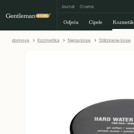
Journal
O nama
Odjeća
Cipele
Kozmetik
domova
Kozmetika
Njega kose
Stiliziranje kose