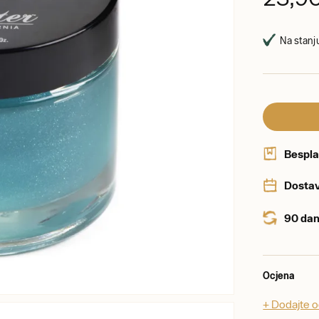
Na stanju
Bespla
Dostav
90 dan
Ocjena
+ Dodajte 