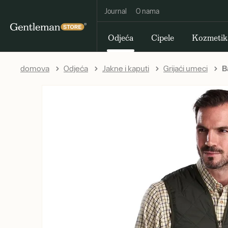
Journal
O nama
Odjeća
Cipele
Kozmetik
domova
Odjeća
Jakne i kaputi
Grijaći umeci
Ba