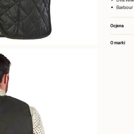
Barbour
Ocjena
O marki