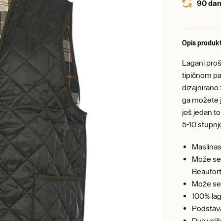
90 dan
Opis produk
Lagani proš
tipičnom p
dizajnirano
ga možete j
još jedan to
5-10 stupnj
Maslinas
Može se 
Beaufort
Može se 
100% lag
Podstav
Dva veli