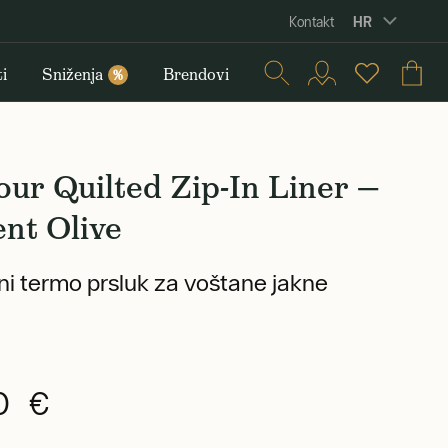
HR
Kontakt
i
Sniženja
Brendovi
%
ur Quilted Zip-In Liner —
nt Olive
ni termo prsluk za voštane jakne
90 €