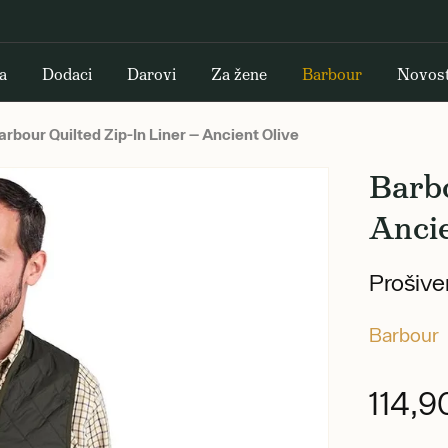
a
Dodaci
Darovi
Za žene
Barbour
Novost
rbour Quilted Zip-In Liner — Ancient Olive
Barbo
Ancie
Prošive
Barbour
114,