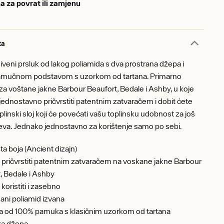
a za povrat ili zamjenu
ta
iveni prsluk od lakog poliamida s dva prostrana džepa i
amučnom podstavom s uzorkom od tartana. Primarno
 za voštane jakne Barbour Beaufort, Bedale i Ashby, u koje
ednostavno pričvrstiti patentnim zatvaračem i dobit ćete
plinski sloj koji će povećati vašu toplinsku udobnost za još
eva. Jednako jednostavno za korištenje samo po sebi.
ta boja (Ancient dizajn)
pričvrstiti patentnim zatvaračem na voskane jakne Barbour
, Bedale i Ashby
koristiti i zasebno
ani poliamid izvana
a od 100% pamuka s klasičnim uzorkom od tartana
ka džepa