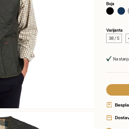
Boja
Varijanta
38 / S
Na stanju
Bespla
Dostav