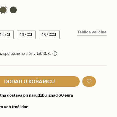
Tablica veličina
44 / XL
46 / XXL
48 / XXXL
, isporučujemo u četvrtak 13. 8.
DODATI U KOŠARICU
tna dostava pri narudžbu iznad 60 eura
a već treći dan