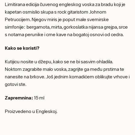
Limitirana edicija čuvenog engleskog voska za bradu koji je
kapetan osmislio skupa s rock gitaristom Johnom
Petruccijem. Njegov miris je poput male svemirske
simfonije: bergamota, mirta, gorkoslatka nijansa grejpa, srce
s notama perunike i crne kave na bogatoj osnovi od cedra.
Kako se koristi?
Kutijicu nosite u džepu, kako se ne bi sasvim ohladila.
Noktom zagrabite malo voska, zagrijte ga među prstima te
nanesite na brkove. Još jednim komadićem oblikujte vrhove i
gotovi ste.
Zapremnina:
15 ml
Proizvedeno u Engleskoj.