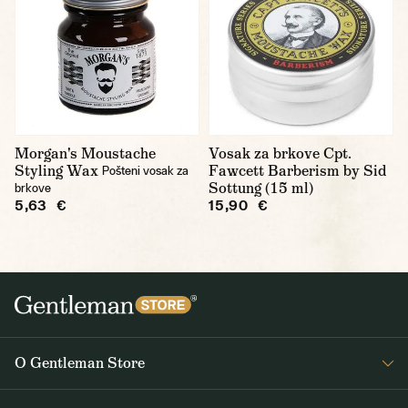
Morgan's Moustache
Vosak za brkove Cpt.
Styling Wax
Fawcett Barberism by Sid
Pošteni vosak za
Sottung (15 ml)
brkove
5,63 €
15,90 €
O Gentleman Store
O nama