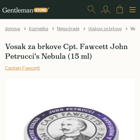
Vosak
domova
Kozmetika
Njega brade
Voskovi za brkove
Vosak za brkove Cpt. Fawcett John
Petrucci's Nebula (15 ml)
Captain Fawcett