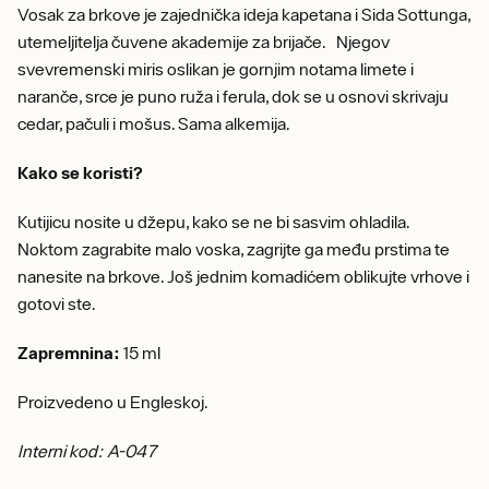
Vosak za brkove je zajednička ideja kapetana i Sida Sottunga,
utemeljitelja čuvene akademije za brijače. Njegov
svevremenski miris oslikan je gornjim notama limete i
naranče, srce je puno ruža i ferula, dok se u osnovi skrivaju
cedar, pačuli i mošus. Sama alkemija.
Kako se koristi?
Kutijicu nosite u džepu, kako se ne bi sasvim ohladila.
Noktom zagrabite malo voska, zagrijte ga među prstima te
nanesite na brkove. Još jednim komadićem oblikujte vrhove i
gotovi ste.
Zapremnina:
15 ml
Proizvedeno u Engleskoj.
Interni kod: A-047