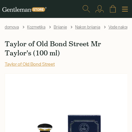
domova
Kozmetika
Brijanje
Nakon brijanja
Vode nakon b
Taylor of Old Bond Street Mr
Taylor's (100 ml)
Taylor of Old Bond Street