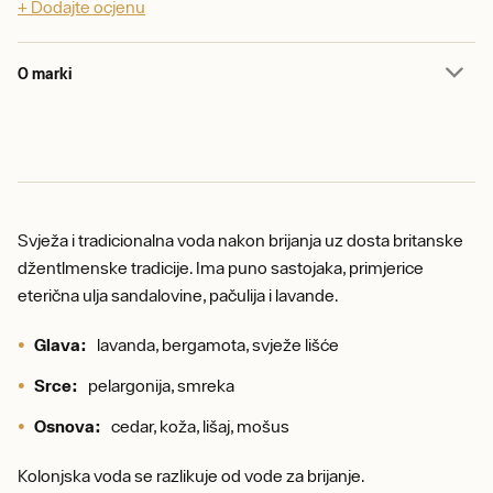
+ Dodajte ocjenu
O marki
Svježa i tradicionalna voda nakon brijanja uz dosta britanske
džentlmenske tradicije. Ima puno sastojaka, primjerice
eterična ulja sandalovine, pačulija i lavande.
Glava:
lavanda, bergamota, svježe lišće
Srce:
pelargonija, smreka
Osnova:
cedar, koža, lišaj, mošus
Kolonjska voda se razlikuje od vode za brijanje.