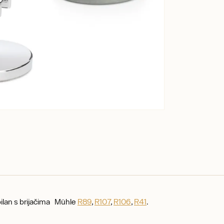
ilan s brijačima Mühle
R89
,
R107
,
R106
,
R41
.