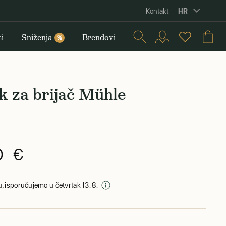
HR
Kontakt
i
Sniženja
Brendovi
%
k za brijač Mühle
0 €
, isporučujemo u četvrtak 13. 8.