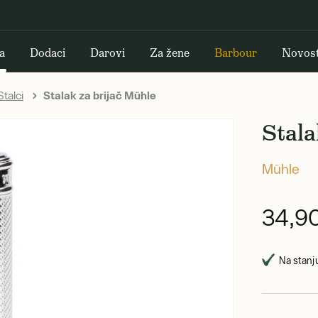
a
Dodaci
Darovi
Za žene
Barbour
Novost
Stalci
Stalak za brijač Mühle
Stala
Mühle
34,9
Na stanju