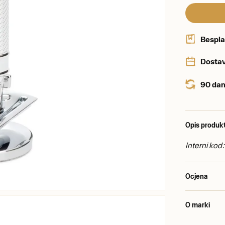
Bespla
Dostav
90 dan
Opis produk
Interni ko
Ocjena
O marki