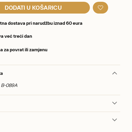
DODATI U KOŠARICU
tna dostava pri narudžbu iznad 60 eura
a već treći dan
a za povrat ili zamjenu
ta
d: B-089A