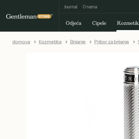
Journal
O nama
Odjeća
Cipele
Kozmetik
domova
Kozmetika
Brijanje
Pribor za brijanje