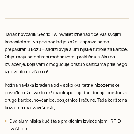
Tanak novčanik Secrid Twinwallet iznenadit će vas svojim
kapacitetom. Na prvi pogled je kožni, zapravo samo
prepakiran u kožu – sadrži dvije aluminijske futrole za kartice.
Obje imaju patentirani mehanizam i praktičnu ručku na
izvlačenje, koja vam omogućuje pristup karticama prije nego
izgovorite novčanica!
Kožna navlaka izrađena od visokokvalitetne nizozemske
goveđe kože sve to drži na okupu i ujedno dodaje prostor za
druge kartice, novčanice, posjetnice i račune. Tada korištena
koža ima mat završni sloj.
Dva aluminijska kućišta s praktičnim izvlačenjem i RFID
zaštitom