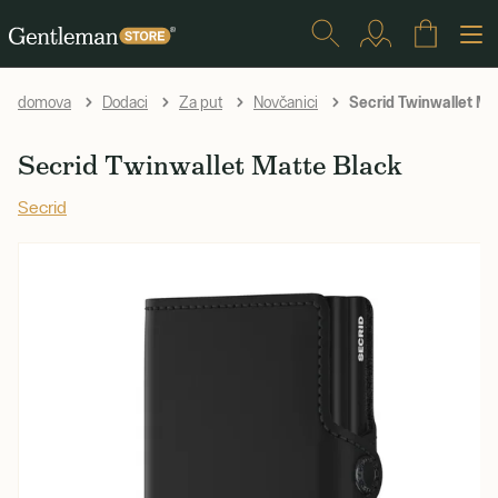
Secrid Twinwallet Ma
domova
Dodaci
Za put
Novčanici
Secrid Twinwallet Matte Black
Secrid