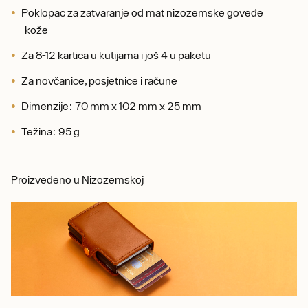
Poklopac za zatvaranje od mat nizozemske goveđe
kože
Za 8-12 kartica u kutijama i još 4 u paketu
Za novčanice, posjetnice i račune
Dimenzije: 70 mm x 102 mm x 25 mm
Težina: 95 g
Proizvedeno u Nizozemskoj