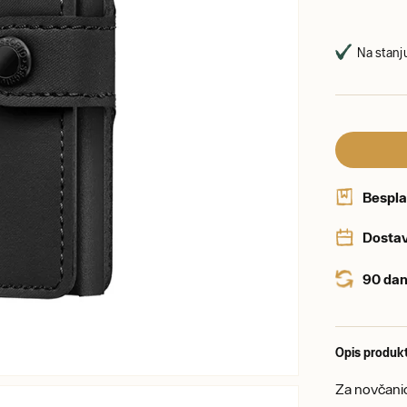
Na stanju
Bespla
Dostav
90 dan
Opis produk
Za novčanice