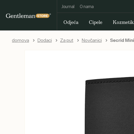
Journal
O nama
Odjeća
Cipele
Kozmetik
domova
Dodaci
Za put
Novčanici
Secrid Mini