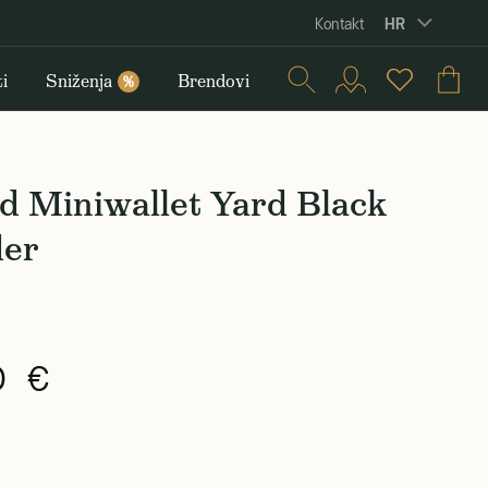
HR
Kontakt
i
Sniženja
Brendovi
%
d Miniwallet Yard Black
er
0 €