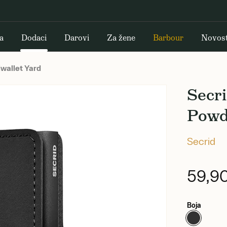
a
Dodaci
Darovi
Za žene
Barbour
Novost
wallet Yard
Secri
Powd
Secrid
59,9
Boja