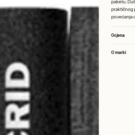
paketu. Dutc
praktičnog 
povećanja o
Ocjena
O marki