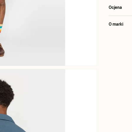
Ocjena
O marki