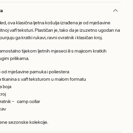
ta
led, ova klasična ljetna košulja izrađena je od mješavine
noj vafl teksturi. Plastičan je, tako da je izuzetno ugodan na
unjuju ga kratki rukavi, ravni ovratnik i klasičan kroj.
amostalno tijekom ljetnih mjeseci ili s majicom kratkih
ugim prilikama.
 od mješavine pamuka i poliestera
a tkanina s vafl teksturom u malom formatu
a boja
kroj
ratnik – camp collar
ukav
ene sezonske kolekcije.