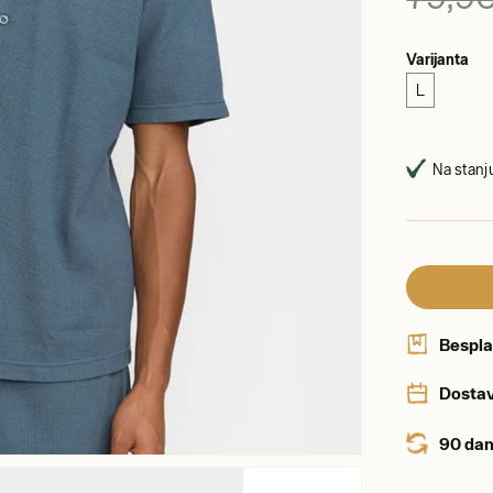
Varijanta
L
Na stanju
Bespla
Dostav
90 dan