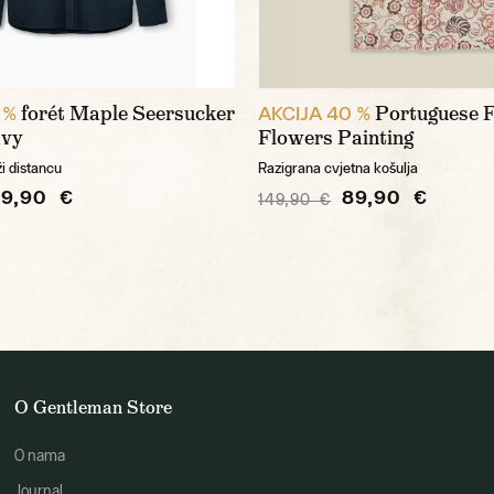
forét Maple Seersucker
Portuguese F
 %
AKCIJA 40 %
avy
Flowers Painting
ži distancu
Razigrana cvjetna košulja
89,90 €
89,90 €
149,90 €
O Gentleman Store
O nama
Journal