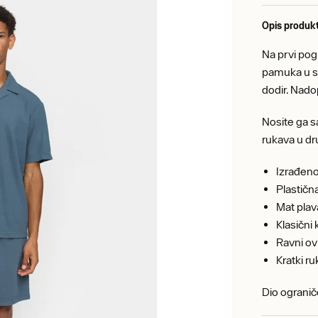
Opis produk
Na prvi pog
pamuka u sit
dodir. Nadop
Nosite ga s
rukava u dr
Izrađeno
Plastičn
Mat plav
Klasični 
Ravni ov
Kratki r
Dio ogranič