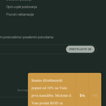
Opći uvjeti poslovanja
Povrat i reklamacije
o novim proizvodima i posebnim ponudama
PRETPLATITI SE
Imamo džentlmenski
popust od 10% na Vašu
biceps
Za e-trgovinu je zaslužna Simplia.cz
|
Webdesign by
digital.
DA
prvu narudžbu. Možemo li
NE
Vam poslati KOD za