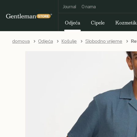
Journal
O nama
Odjeća
Cipele
Kozmetik
domova
Odjeća
Košulje
Slobodno vrijeme
Rev