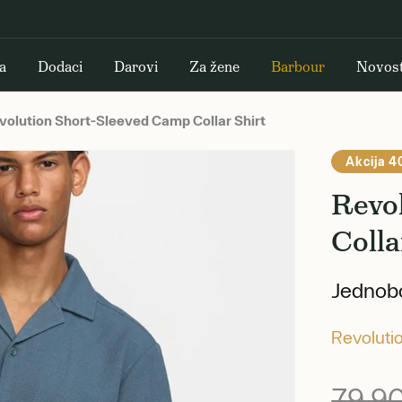
a
Dodaci
Darovi
Za žene
Barbour
Novost
olution Short-Sleeved Camp Collar Shirt
Akcija 4
Revo
Colla
Jednobo
Revoluti
79,9