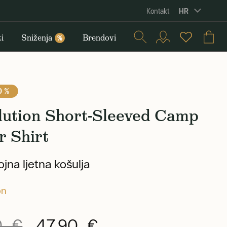
HR
Kontakt
i
Sniženja
Brendovi
%
0 %
lution Short-Sleeved Camp
r Shirt
jna ljetna košulja
on
0 €
47,90 €