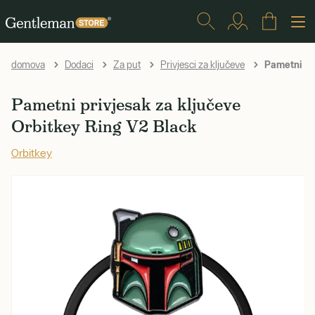
Pametni pri
domova
Dodaci
Za put
Privjesci za ključeve
Pametni privjesak za ključeve
Orbitkey Ring V2 Black
Orbitkey