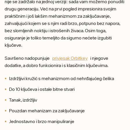
nije se zadržalo na jednoj verziji: sada vam možemo ponuditi
drugu generaciju. Već na prvi pogled impresionira svojim
praktičnim i još lakšim mehanizmom za zaključavanje,
zahvaljujući kojem se s njim radi brzo, potpuno bez napora,
bez slomljenih noktiju i istrošenih živaca. Osim toga,
osiguranje je toliko temeljito da sigurno nećete izgubiti
ključeve.
Savršeno nadopunjuje
privjesak Orbitkey
i njegove
dodatke, a dobro funkcionira i s klasičnim ključevima.
Izdržljivi kružić s mehanizmom od nehrđajućeg čelika
Do 10 ključeva i ostale bitne stvari
Tanak, izdržljiv
Pouzdan mehanizam za zaključavanje
Jednostavno i brzo manipuliranje