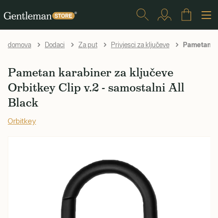
Pametan kar
domova
Dodaci
Za put
Privjesci za ključeve
Pametan karabiner za ključeve
Orbitkey Clip v.2 - samostalni All
Black
Orbitkey