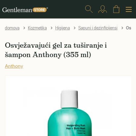
Osvje
domova
Kozmetika
Higijena
Sapuni i dezinficijensi
Osvježavajući gel za tuširanje i
šampon Anthony (355 ml)
Anthony