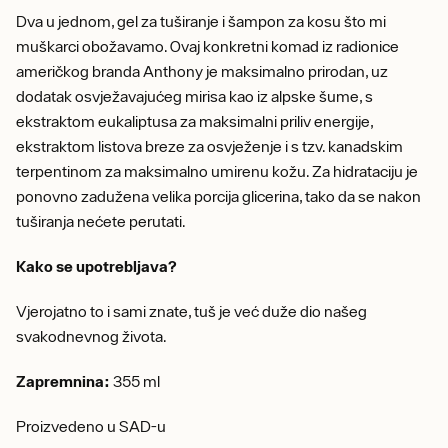
Dva u jednom, gel za tuširanje i šampon za kosu što mi
muškarci obožavamo. Ovaj konkretni komad iz radionice
američkog branda Anthony je maksimalno prirodan, uz
dodatak osvježavajućeg mirisa kao iz alpske šume, s
ekstraktom eukaliptusa za maksimalni priliv energije,
ekstraktom listova breze za osvježenje i s tzv. kanadskim
terpentinom za maksimalno umirenu kožu. Za hidrataciju je
ponovno zadužena velika porcija glicerina, tako da se nakon
tuširanja nećete perutati.
Kako se upotrebljava?
Vjerojatno to i sami znate, tuš je već duže dio našeg
svakodnevnog života.
Zapremnina:
355 ml
Proizvedeno u SAD-u