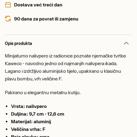
Dostava već treći dan
90 dana za povrat ili zamjenu
Opis produkta
Minijaturno nalivpero iz radionice poznate njemačke tvrtke
Kaweco - navodno jedno od najmanjih nalivpera ikada.
Lagano i izdržljivo aluminijsko tijelo, upakirano u klasičnu
plavu bombu, vrh veličine F.
Pakirano u elegantnu metalnu kutiju.
Vrsta: nalivpero
Duljina: 9,7 cm - 12,6 cm
Materijal: aluminij
Veličina vrha: F
Boja olovke: crna