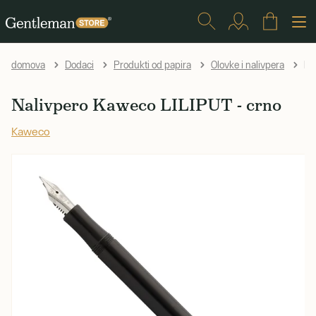
Na
domova
Dodaci
Produkti od papira
Olovke i nalivpera
Nalivpero Kaweco LILIPUT - crno
Kaweco