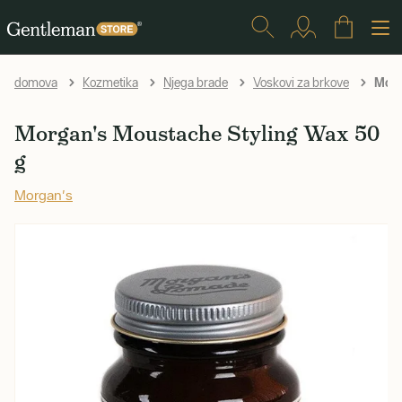
Morg
domova
Kozmetika
Njega brade
Voskovi za brkove
Morgan's Moustache Styling Wax 50
g
Morgan's