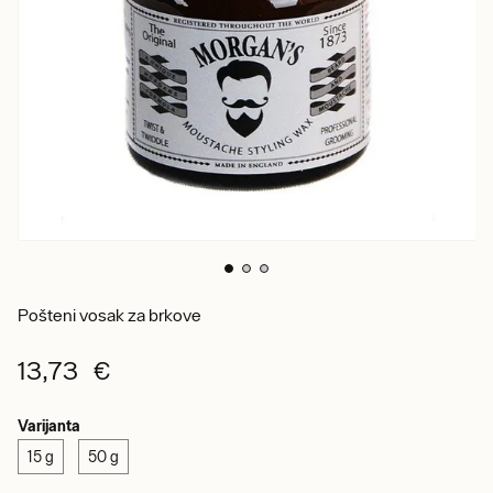
Pošteni vosak za brkove
13,73 €
Varijanta
15 g
50 g