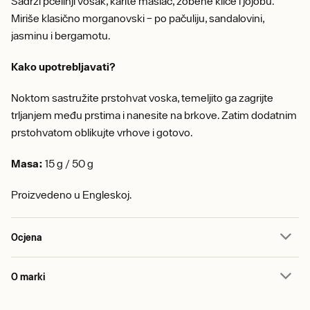
Sadrži pčelinji vosak, karite maslac, zobene klice i jojobu.
Miriše klasično morganovski – po pačuliju, sandalovini,
jasminu i bergamotu.
Kako upotrebljavati?
Noktom sastružite prstohvat voska, temeljito ga zagrijte
trljanjem među prstima i nanesite na brkove. Zatim dodatnim
prstohvatom oblikujte vrhove i gotovo.
Masa:
15 g / 50 g
Proizvedeno u Engleskoj.
Ocjena
O marki