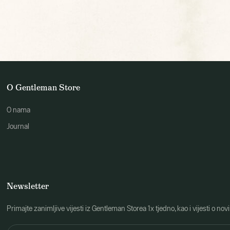
O Gentleman Store
O nama
Journal
Newsletter
Primajte zanimljive vijesti iz Gentleman Storea 1x tjedno, kao i vijesti 