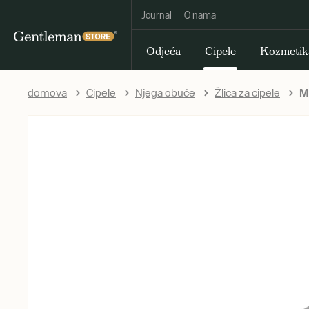
Journal
O nama
Odjeća
Cipele
Kozmetik
domova
Cipele
Njega obuće
Žlica za cipele
Me