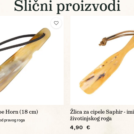
Slični proizvodi
oe Horn (18 cm)
Žlica za cipele Saphir - im
životinjskog roga
 od pravog roga
4,90 €