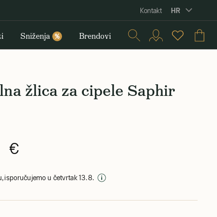
HR
Kontakt
i
Sniženja
Brendovi
%
na žlica za cipele Saphir
0 €
, isporučujemo u četvrtak 13. 8.