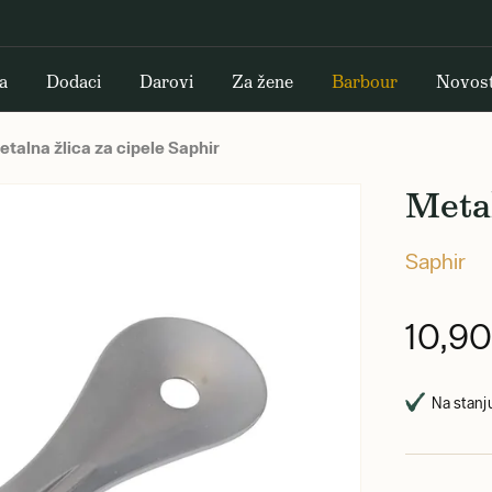
a
Dodaci
Darovi
Za žene
Barbour
Novost
talna žlica za cipele Saphir
Metal
Saphir
10,9
Na stanju