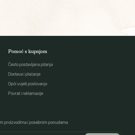
Pomoć s kupnjom
Često postavljana pitanja
Dostava i plaćanje
Opći uvjeti poslovanja
Povrat i reklamacije
o novim proizvodima i posebnim ponudama