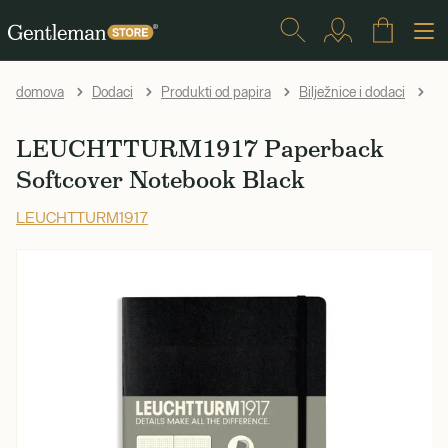
LE
domova
Dodaci
Produkti od papira
Bilježnice i dodaci
LEUCHTTURM1917 Paperback
Softcover Notebook Black
LEUCHTTURM1917