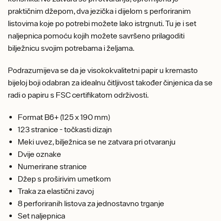
praktičnim džepom, dva jezička i dijelom s perforiranim
listovima koje po potrebi možete lako istrgnuti. Tu je i set
naljepnica pomoću kojih možete savršeno prilagoditi
bilježnicu svojim potrebama i željama.
Podrazumijeva se da je visokokvalitetni papir u kremasto
bijeloj boji odabran za idealnu čitljivost također činjenica da se
radi o papiru s FSC certifikatom održivosti.
Format B6+ (125 x 190 mm)
123 stranice - točkasti dizajn
Meki uvez, bilježnica se ne zatvara pri otvaranju
Dvije oznake
Numerirane stranice
Džep s proširivim umetkom
Traka za elastični zavoj
8 perforiranih listova za jednostavno trganje
Set naljepnica