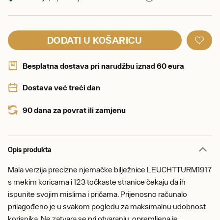
DODATI U KOŠARICU
Besplatna dostava pri narudžbu iznad 60 eura
Dostava već treći dan
90 dana za povrat ili zamjenu
Opis produkta
Mala verzija precizne njemačke bilježnice LEUCHTTURM1917
s mekim koricama i 123 točkaste stranice čekaju da ih
ispunite svojim mislima i pričama. Prijenosno računalo
prilagođeno je u svakom pogledu za maksimalnu udobnost
korisnika. Ne zatvara se pri otvaranju, opremljena je