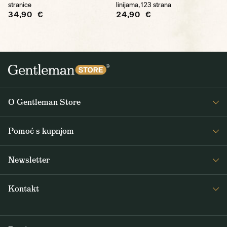
stranice
linijama, 123 strana
34,90 €
24,90 €
O Gentleman Store
O nama
Pomoć s kupnjom
Journal
Često postavljana pitanja
Newsletter
Dostava i plaćanje
Primajte zanimljive vijesti iz Gentleman Storea 1x tjedno, kao i vijesti o
Opći uvjeti poslovanja
Kontakt
novim proizvodima i posebnim ponudama
Povrat i reklamacije
info@gentlemanstore.hr
PRETPLATITI SE