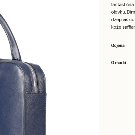
fantastična 
olovku. Dim
džep viška.
kože saffia
Ocjena
O marki