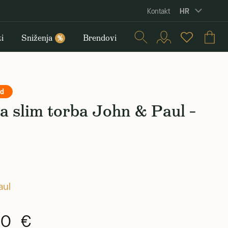
HR
Kontakt
i
Sniženja
Brendovi
%
nd
 slim torba John & Paul –
aul
90 €