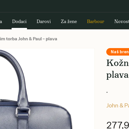
a
Dodaci
Darovi
Za žene
Barbour
Novost
im torba John & Paul – plava
Naš bre
Kožna
plava
.
John & P
277,