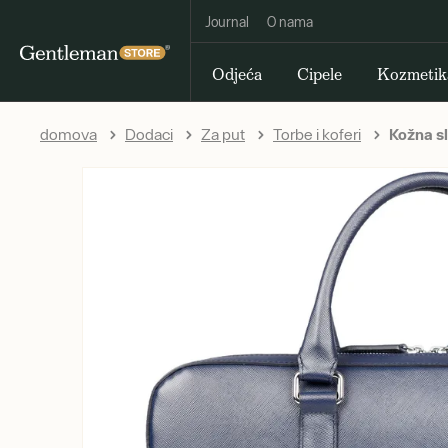
Journal
O nama
Odjeća
Cipele
Kozmetik
domova
Dodaci
Za put
Torbe i koferi
Kožna sl