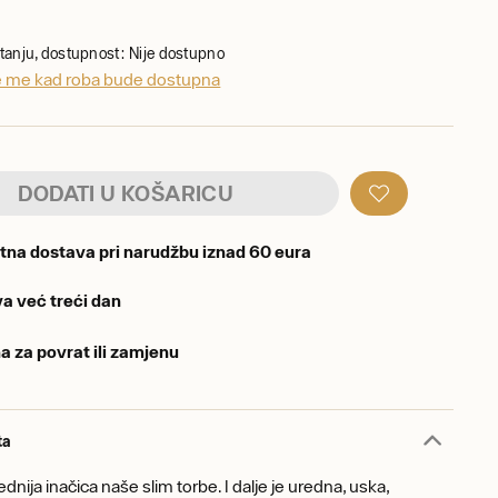
stanju, dostupnost: Nije dostupno
te me kad roba bude dostupna
DODATI U KOŠARICU
tna dostava pri narudžbu iznad 60 eura
a već treći dan
a za povrat ili zamjenu
ta
dnija inačica naše slim torbe. I dalje je uredna, uska,