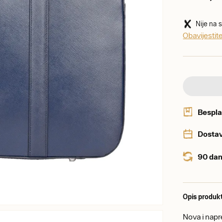
Nije na 
Obavijesti
Bespla
Dostav
90 dan
Opis produk
Nova i napre