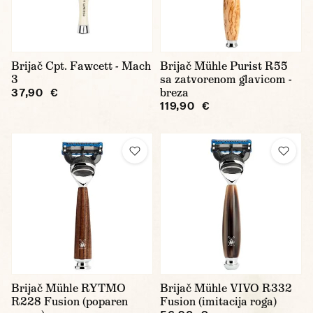
Brijač Cpt. Fawcett - Mach
Brijač Mühle Purist R55
3
sa zatvorenom glavicom -
breza
37,90 €
119,90 €
Brijač Mühle RYTMO
Brijač Mühle VIVO R332
R228 Fusion (poparen
Fusion (imitacija roga)