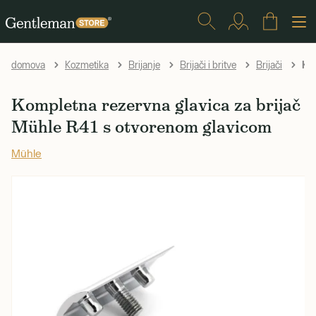
Kom
domova
Kozmetika
Brijanje
Brijači i britve
Brijači
Kompletna rezervna glavica za brijač
Mühle R41 s otvorenom glavicom
Mühle