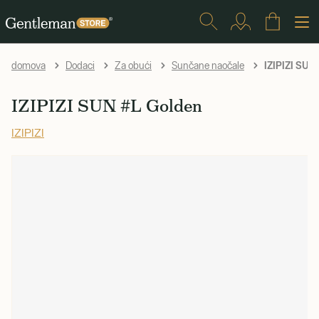
IZIPIZI SUN
domova
Dodaci
Za obući
Sunčane naočale
IZIPIZI SUN #L Golden
IZIPIZI