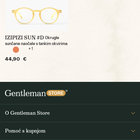
IZIPIZI SUN #D
Okrugle
sunčane naočale s tankim okvirima
+ 1
44,90 €
O Gentleman Store
O nama
Pomoć s kupnjom
Journal