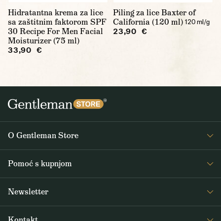
Hidratantna krema za lice
Piling za lice Baxter of
sa zaštitnim faktorom SPF
California (120 ml)
120 ml/g
30 Recipe For Men Facial
23,90 €
Moisturizer (75 ml)
33,90 €
O Gentleman Store
O nama
Pomoć s kupnjom
Journal
Često postavljana pitanja
Newsletter
Dostava i plaćanje
Primajte zanimljive vijesti iz Gentleman Storea 1x tjedno, kao i vijesti o
Opći uvjeti poslovanja
Kontakt