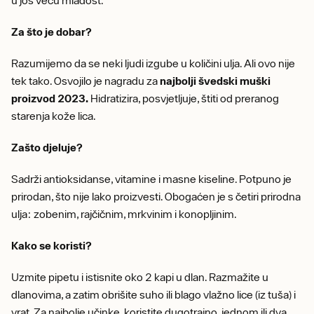
Za što je dobar?
Razumijemo da se neki ljudi izgube u količini ulja. Ali ovo nije
tek tako. Osvojilo je nagradu za
najbolji švedski muški
proizvod 2023.
Hidratizira, posvjetljuje, štiti od preranog
starenja kože lica.
Zašto djeluje?
Sadrži antioksidanse, vitamine i masne kiseline. Potpuno je
prirodan, što nije lako proizvesti. Obogaćen je s četiri prirodna
ulja: zobenim, rajčičnim, mrkvinim i konopljinim.
Kako se koristi?
Uzmite pipetu i istisnite oko 2 kapi u dlan. Razmažite u
dlanovima, a zatim obrišite suho ili blago vlažno lice (iz tuša) i
vrat. Za najbolje učinke, koristite dugotrajno, jednom ili dva