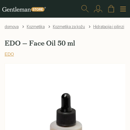
domova
Kozmetika
Kozmetika za kožu
Hidratacija i pilinzi
EDO — Face Oil 50 ml
EDO