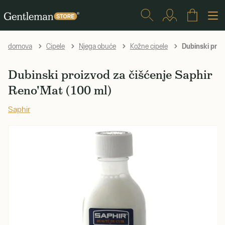
Dubinski proi
domova
Cipele
Njega obuće
Kožne cipele
Dubinski proizvod za čišćenje Saphir
Reno'Mat (100 ml)
Saphir