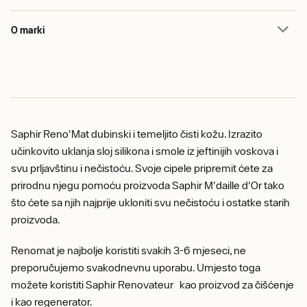
O marki
Saphir Reno'Mat dubinski i temeljito čisti kožu. Izrazito
učinkovito uklanja sloj silikona i smole iz jeftinijih voskova i
svu prljavštinu i nečistoću. Svoje cipele pripremit ćete za
prirodnu njegu pomoću proizvoda Saphir M'daille d'Or tako
što ćete sa njih najprije ukloniti svu nečistoću i ostatke starih
proizvoda.
Renomat je najbolje koristiti svakih 3-6 mjeseci, ne
preporučujemo svakodnevnu uporabu. Umjesto toga
možete koristiti Saphir Renovateur kao proizvod za čišćenje
i kao regenerator.