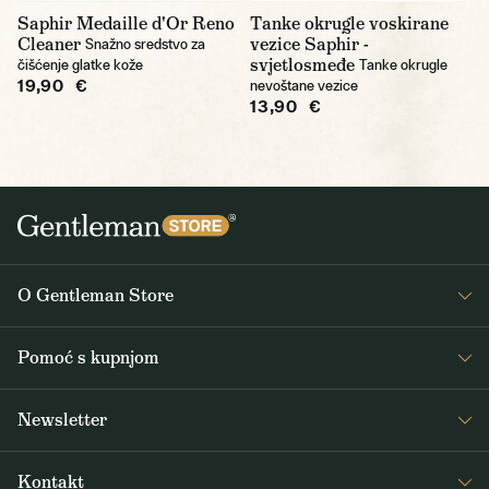
Saphir Medaille d'Or Reno
Tanke okrugle voskirane
Cleaner
vezice Saphir -
Snažno sredstvo za
svjetlosmeđe
čišćenje glatke kože
Tanke okrugle
19,90 €
nevoštane vezice
13,90 €
O Gentleman Store
O nama
Pomoć s kupnjom
Journal
Često postavljana pitanja
Newsletter
Dostava i plaćanje
Primajte zanimljive vijesti iz Gentleman Storea 1x tjedno, kao i vijesti o
Opći uvjeti poslovanja
Kontakt
novim proizvodima i posebnim ponudama