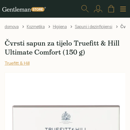
Čvrst
domova
Kozmetika
Higijena
Sapuni i dezinficijensi
Čvrsti sapun za tijelo Truefitt & Hill
Ultimate Comfort (150 g)
Truefitt & Hill