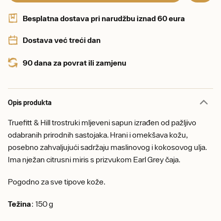
Besplatna dostava pri narudžbu iznad 60 eura
Dostava već treći dan
90 dana za povrat ili zamjenu
Opis produkta
Truefitt & Hill trostruki mljeveni sapun izrađen od pažljivo
odabranih prirodnih sastojaka. Hrani i omekšava kožu,
posebno zahvaljujući sadržaju maslinovog i kokosovog ulja.
Ima nježan citrusni miris s prizvukom Earl Grey čaja.
Pogodno za sve tipove kože.
Težina
: 150 g