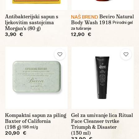
Antibakterijski sapun s
Beviro Natural
NAŠ BREND
ljekovitim sastojcima
Body Wash 1918
Prirodni gel
Morgan's (80 g)
za tuširanje
3,90 €
12,90 €
Kompaktni sapun za piling
Gel za umivanje lica Ritual
Baxter of California
Face Cleanser tvrtke
(198 g)
Triumph & Disaster
198 ml/g
(150 ml)
20,90 €
33,90 €