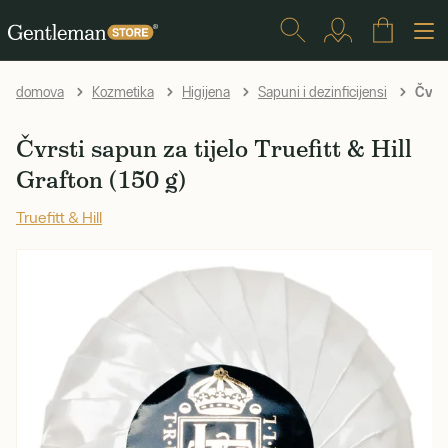
Čvrst
domova
Kozmetika
Higijena
Sapuni i dezinficijensi
Čvrsti sapun za tijelo Truefitt & Hill
Grafton (150 g)
Truefitt & Hill