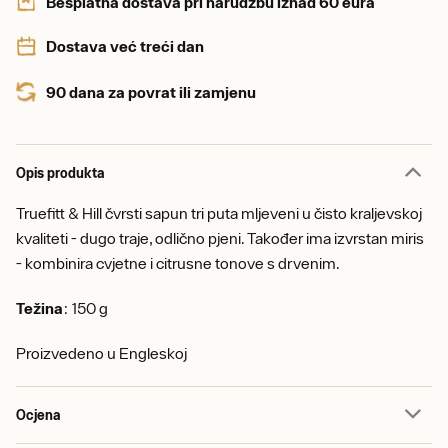
Besplatna dostava pri narudžbu iznad 60 eura
Dostava već treći dan
90 dana za povrat ili zamjenu
Opis produkta
Truefitt & Hill čvrsti sapun tri puta mljeveni u čisto kraljevskoj
kvaliteti - dugo traje, odlično pjeni. Također ima izvrstan miris
- kombinira cvjetne i citrusne tonove s drvenim.
Težina
: 150 g
Proizvedeno u Engleskoj
Ocjena