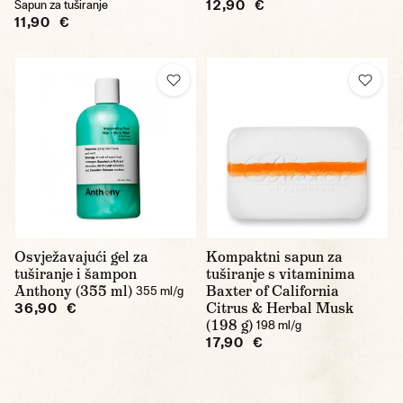
12,90 €
Sapun za tuširanje
11,90 €
Osvježavajući gel za
Kompaktni sapun za
tuširanje i šampon
tuširanje s vitaminima
Anthony (355 ml)
Baxter of California
355 ml/g
Citrus & Herbal Musk
36,90 €
(198 g)
198 ml/g
17,90 €