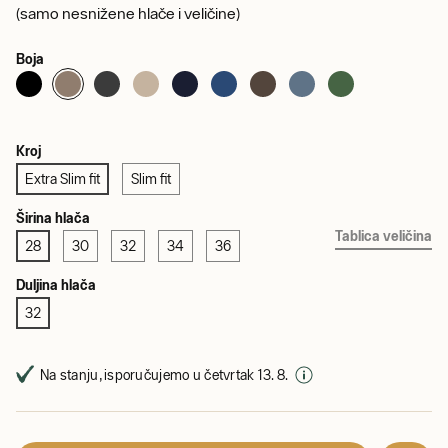
(samo nesnižene hlače i veličine)
Boja
Kroj
Extra Slim fit
Slim fit
Širina hlača
Tablica veličina
28
30
32
34
36
Duljina hlača
32
Na stanju, isporučujemo u četvrtak 13. 8.