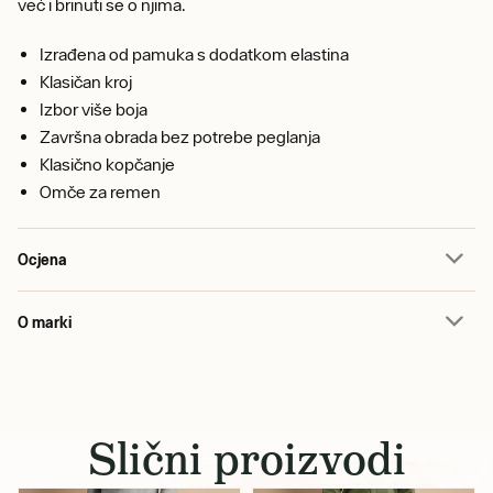
već i brinuti se o njima.
Izrađena od pamuka s dodatkom elastina
Klasičan kroj
Izbor više boja
Završna obrada bez potrebe peglanja
Klasično kopčanje
Omče za remen
Ocjena
O marki
Slični proizvodi