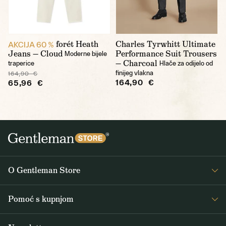
forét Heath
Charles Tyrwhitt Ultimate
AKCIJA 60 %
Jeans — Cloud
Performance Suit Trousers
Moderne bijele
— Charcoal
traperice
Hlače za odijelo od
finijeg vlakna
164,90 €
164,90 €
65,96 €
O Gentleman Store
O nama
Pomoć s kupnjom
Journal
Često postavljana pitanja