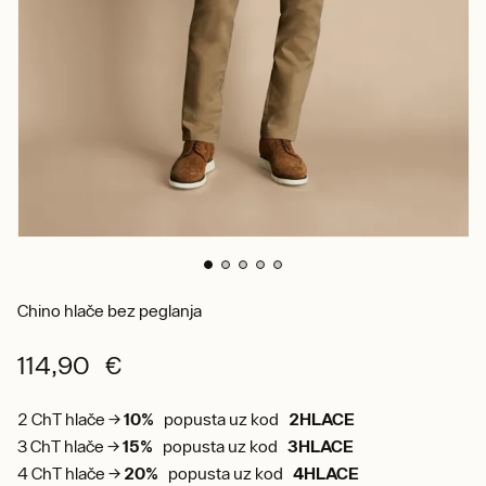
Chino hlače bez peglanja
114,90 €
2 ChT hlače →
10%
popusta uz kod
2HLACE
3 ChT hlače →
15%
popusta uz kod
3HLACE
4 ChT hlače →
20%
popusta uz kod
4HLACE