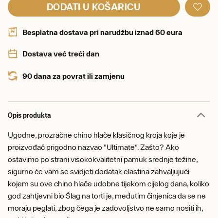
DODATI U KOŠARICU
Besplatna dostava pri narudžbu iznad 60 eura
Dostava već treći dan
90 dana za povrat ili zamjenu
Opis produkta
Ugodne, prozračne chino hlače klasičnog kroja koje je
proizvođač prigodno nazvao "Ultimate". Zašto? Ako
ostavimo po strani visokokvalitetni pamuk srednje težine,
sigurno će vam se svidjeti dodatak elastina zahvaljujući
kojem su ove chino hlače udobne tijekom cijelog dana, koliko
god zahtjevni bio Šlag na torti je, međutim činjenica da se ne
moraju peglati, zbog čega je zadovoljstvo ne samo nositi ih,