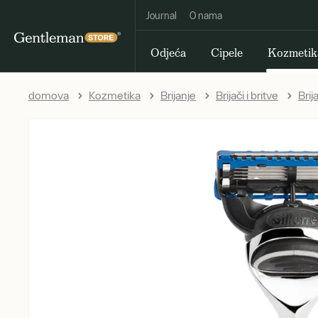
Journal
O nama
Odjeća
Cipele
Kozmetik
domova
Kozmetika
Brijanje
Brijači i britve
Brij