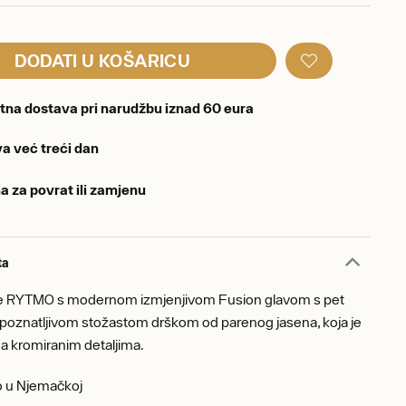
DODATI U KOŠARICU
tna dostava pri narudžbu iznad 60 eura
a već treći dan
a za povrat ili zamjenu
ta
le RYTMO s modernom izmjenjivom Fusion glavom s pet
repoznatljivom stožastom drškom od parenog jasena, koja je
a kromiranim detaljima.
o u Njemačkoj