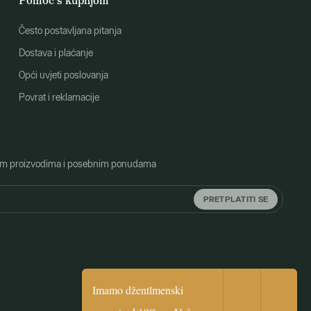
Pomoć s kupnjom
Često postavljana pitanja
Dostava i plaćanje
Opći uvjeti poslovanja
Povrat i reklamacije
o novim proizvodima i posebnim ponudama
PRETPLATITI SE
Imamo džentlmenski