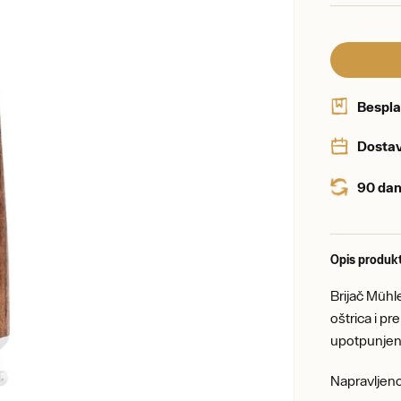
Bespla
Dostav
90 dan
Opis produk
Brijač Müh
oštrica i p
upotpunjen
Napravljen