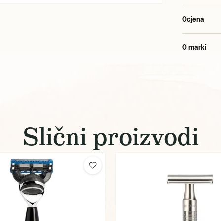
Ocjena
O marki
Slični proizvodi