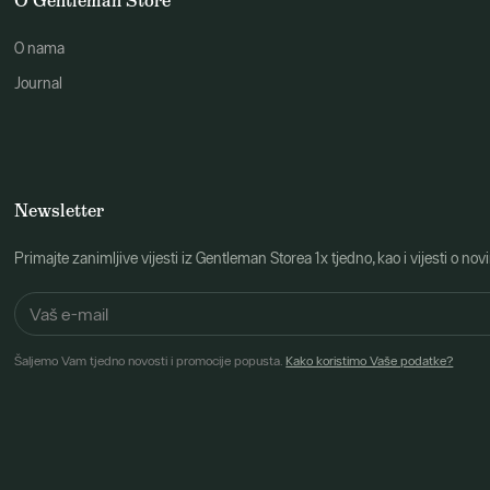
O Gentleman Store
O nama
Journal
Newsletter
Primajte zanimljive vijesti iz Gentleman Storea 1x tjedno, kao i vijesti 
Šaljemo Vam tjedno novosti i promocije popusta.
Kako koristimo Vaše podatke?