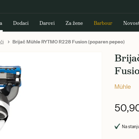
a
Dodaci
Darovi
Za žene
Barbour
Novost
ači
Brijač Mühle RYTMO R228 Fusion (poparen pepeo)
Brij
Fusi
Mühle
50,9
Na stanju