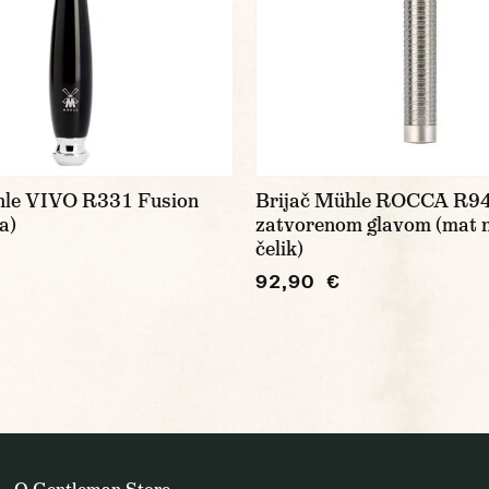
hle VIVO R331 Fusion
Brijač Mühle ROCCA R94
a)
zatvorenom glavom (mat n
čelik)
92,90 €