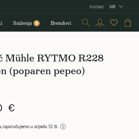
HR
Kontakt
i
Sniženja
Brendovi
%
ač Mühle RYTMO R228
on (poparen pepeo)
0 €
, isporučujemo u srijedu 12. 8.