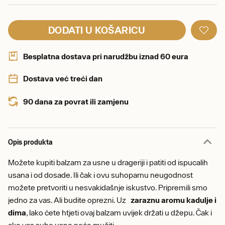
DODATI U KOŠARICU
Besplatna dostava pri narudžbu iznad 60 eura
Dostava već treći dan
90 dana za povrat ili zamjenu
Opis produkta
Možete kupiti balzam za usne u drageriji i patiti od ispucalih
usana i od dosade. Ili čak i ovu suhoparnu neugodnost
možete pretvoriti u nesvakidašnje iskustvo. Pripremili smo
jedno za vas. Ali budite oprezni. Uz
zaraznu aromu kadulje i
dima
, lako ćete htjeti ovaj balzam uvijek držati u džepu. Čak i