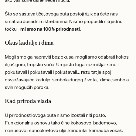
ako vas suhe usne neće mučiti.
Što se sastava tiče, ovoga puta postoji rizik da ćete nas
smatrati dosadnim štreberima. Nismo propustili niti jednu
točku -
mi smo na 100% prirodnosti
.
Okus kadulje i dima
Mogli smo ga napraviti bez okusa, mogli smo odabrati kokos
ili još gore, tropsko voće. Umjesto toga, razmišljali smo i
pokušavali i pokušavali i pokušavali... rezultat je spoj
osvježavajuće kadulje, simbola dugog života, i dima, simbola
svih mogućih poroka.
Kad priroda vlada
U prirodnosti ovoga puta nismo izostali niti posto.
Funkcionalnu osnovu tako čine kokosovo, bademovo,
ricinusovo i suncokretovo ulje, kandelila i karnauba vosak.