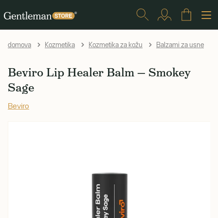
domova
Kozmetika
Kozmetika za kožu
Balzami za usne
Beviro Lip Healer Balm — Smokey
Sage
Beviro