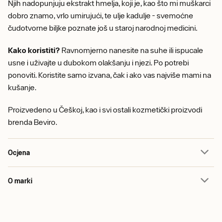
Njih nadopunjuju ekstrakt hmelja, koji je, kao što mi muškarci
dobro znamo, vrlo umirujući, te ulje kadulje - svemoćne
čudotvorne biljke poznate još u staroj narodnoj medicini.
Kako koristiti?
Ravnomjerno nanesite na suhe ili ispucale
usne i uživajte u dubokom olakšanju i njezi. Po potrebi
ponoviti. Koristite samo izvana, čak i ako vas najviše mami na
kušanje.
Proizvedeno u Češkoj, kao i svi ostali kozmetički proizvodi
brenda Beviro.
Ocjena
O marki