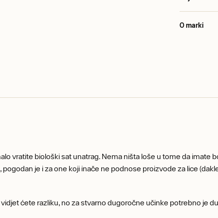
O marki
o vratite biološki sat unatrag. Nema ništa loše u tome da imate bor
 pogodan je i za one koji inače ne podnose proizvode za lice (dakl
na vidjet ćete razliku, no za stvarno dugoročne učinke potrebno je 