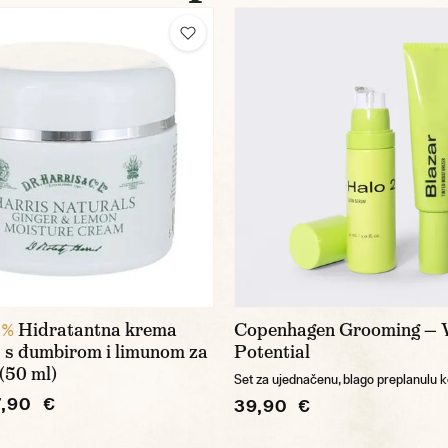
Hidratantna krema
Copenhagen Grooming —
 %
 s đumbirom i limunom za
Potential
o (50 ml)
Set za ujednačenu, blago preplanulu 
7,90 €
39,90 €