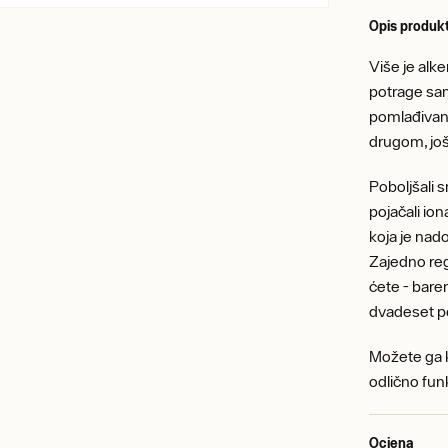
Opis produk
Više je alke
potrage sam
pomlađivanj
drugom, još
Poboljšali s
pojačali ion
koja je nado
Zajedno rege
ćete - bare
dvadeset p
Možete ga ko
odlično fun
Ocjena