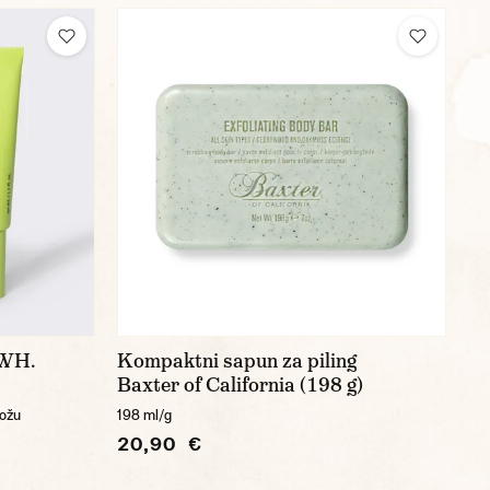
 WH.
Kompaktni sapun za piling
Baxter of California (198 g)
kožu
198 ml/g
20,90 €