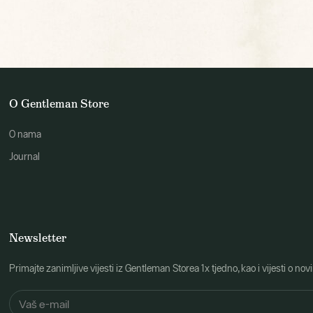
O Gentleman Store
O nama
Journal
Newsletter
Primajte zanimljive vijesti iz Gentleman Storea 1x tjedno, kao i vijesti 