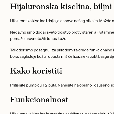
Hijaluronska kiselina, biljni
Hijaluronska kiselina i dalje je osnova našeg eliksira. Možda ni
Nedavno smo dodali sveto trojstvo protiv starenja - vitamine E,
pomaže uravnotežiti tonus kože.
Također smo posegnuli za prirodom za druge funkcionalne ko
bora, zaglađuje kožu i opušta mišiće lica, a ekstrakt bazge dje
Kako koristiti
Pritisnite pumpicu 1-2 puta. Nanesite na oprano i osušeno lice
Funkcionalnost
Hijaluronska kiselina je prirodno sadržana u našem tijelu. Veže