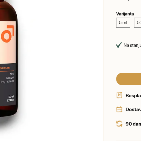
Varijanta
5 ml
5
Na stanju
Bespla
Dostav
90 dan