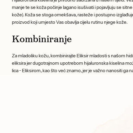
manje te se koža počinje lagano isušivati ​​i pojavljuju se s
kože). Koža se stoga omekšava, rasteže i postupno izglađuje b
proizvod koji umjesto Vas obavlja cijelu rutinu njege kože.
Kombiniranje
Za mladoliku kožu, kombinirajte Eliksir mladosti s našom hi
eliksira jer dugotrajnom upotrebom hijaluronska kiselina mož
lica - Eliksirom, kao što već znamo, jer je važno nanositi ga n