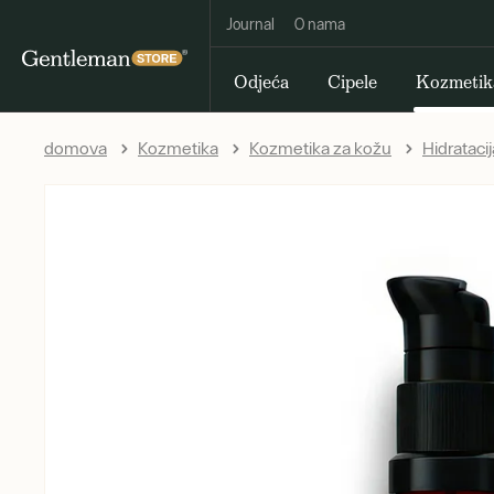
Journal
O nama
Odjeća
Cipele
Kozmetik
domova
Kozmetika
Kozmetika za kožu
Hidratacija