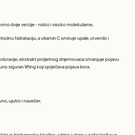
li smo dvije verzije - nisko i visoko molekularne.
rodnu hidrataciju, a vitamin C smiruje upale, crvenilo i
loracije, ekstrakt proljetnog drijemovaca smanjuje pojavu
uno siguran lifting koji sprječava pojava bora.
no, ujutro i navečer.
 to je hijaluronske kiseline, a time i vlage u našoj koži sve