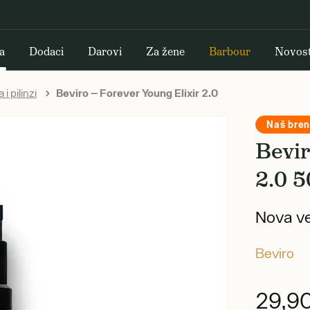
a
Dodaci
Darovi
Za žene
Barbour
Novost
 i pilinzi
Beviro — Forever Young Elixir 2.0
Naš bre
Bevir
2.0 5
Nova ve
Beviro
29,9