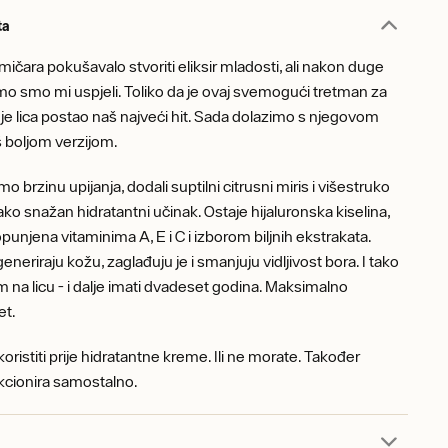
ta
mičara pokušavalo stvoriti eliksir mladosti, ali nakon duge
o smo mi uspjeli. Toliko da je ovaj svemogući tretman za
e lica postao naš najveći hit. Sada dolazimo s njegovom
 boljom verzijom.
mo brzinu upijanja, dodali suptilni citrusni miris i višestruko
ako snažan hidratantni učinak. Ostaje hijaluronska kiselina,
punjena vitaminima A, E i C i izborom biljnih ekstrakata.
neriraju kožu, zaglađuju je i smanjuju vidljivost bora. I tako
m na licu - i dalje imati dvadeset godina. Maksimalno
et.
ristiti prije hidratantne kreme. Ili ne morate. Također
kcionira samostalno.