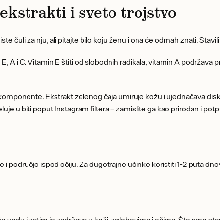
 ekstrakti i sveto trojstvo
ste čuli za nju, ali pitajte bilo koju ženu i ona će odmah znati. Stavi
 A i C. Vitamin E štiti od slobodnih radikala, vitamin A podržava pri
mponente. Ekstrakt zelenog čaja umiruje kožu i ujednačava disko
luje u biti poput Instagram filtera – zamislite ga kao prirodan i potp
 i područje ispod očiju. Za dugotrajne učinke koristiti 1-2 puta dnev
 vodu i zatim je zadržava u koži, zglobovima i očima. Što smo stariji