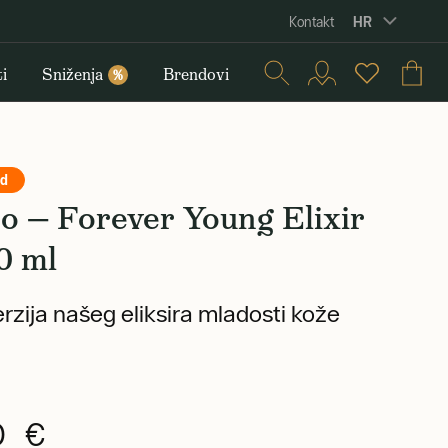
HR
Kontakt
i
Sniženja
Brendovi
%
nd
o — Forever Young Elixir
0 ml
rzija našeg eliksira mladosti kože
0 €