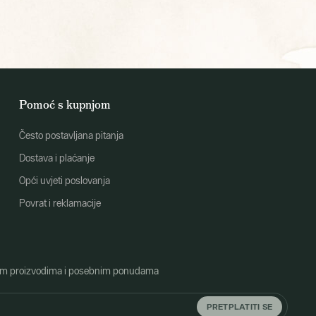
Pomoć s kupnjom
Često postavljana pitanja
Dostava i plaćanje
Opći uvjeti poslovanja
Povrat i reklamacije
o novim proizvodima i posebnim ponudama
PRETPLATITI SE