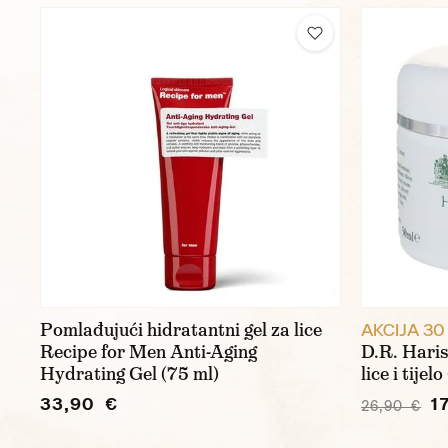
Pomlađujući hidratantni gel za lice
AKCIJA 30
Recipe for Men Anti-Aging
D.R. Haris
Hydrating Gel (75 ml)
lice i tijel
33,90 €
1
26,90 €